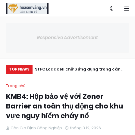
Responsive Advertisement
STFC Loadcell chữ S ứng dụng trong cân
GE
TOP NEWS
kéo
Trang chủ
KMB4: Hộp bảo vệ với Zener
Barrier an toàn thụ động cho khu
vực nguy hiểm cháy nổ
Cân Gia Định Công Nghiệp
tháng 3 12, 2026