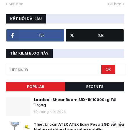
Mới hơn
Cũ hơn
KẾT NỐI DÀI LÂU
1.5k
3.1k
TÌM KIẾM BLOG NÀY
POPULAR
RECENTS
Loadcell Shear Beam SBX-1K 10000kg Tải
Trọng
tháng 4 01, 2026
Thiết bị cân ATEX ATEX Easy Pesa 2GD vật liệu
không gỉ dùng trong công nghiệp