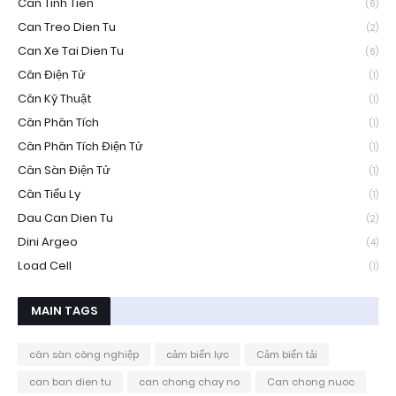
Can Tinh Tien
(6)
Can Treo Dien Tu
(2)
Can Xe Tai Dien Tu
(6)
Cân Điện Tử
(1)
Cân Kỹ Thuật
(1)
Cân Phân Tích
(1)
Cân Phân Tích Điện Tử
(1)
Cân Sàn Điện Tử
(1)
Cân Tiểu Ly
(1)
Dau Can Dien Tu
(2)
Dini Argeo
(4)
Load Cell
(1)
MAIN TAGS
cân sàn công nghiệp
cảm biến lực
Cảm biến tải
can ban dien tu
can chong chay no
Can chong nuoc