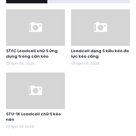
STFC Loadcell chữ S ứng
Loadcell dạng S kiểu kéo đo
dụng trong cân kéo
lực kéo căng
April 06, 2026
April 06, 2026
STU-1K Loadcell chữ S kéo
nén
April 05, 2026