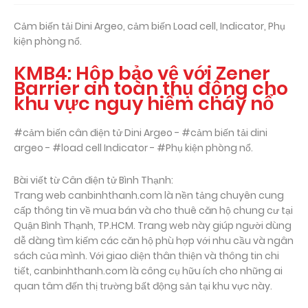
Cảm biến tải Dini Argeo, cảm biến Load cell, Indicator, Phụ
kiện phòng nổ.
KMB4: Hộp bảo vệ với Zener
Barrier an toàn thụ động cho
khu vực nguy hiểm cháy nổ
#cảm biến cân điện tử Dini Argeo - #cảm biến tải dini
argeo - #load cell Indicator - #Phụ kiện phòng nổ.
Bài viết từ Cân điện tử Bình Thạnh:
Trang web canbinhthanh.com là nền tảng chuyên cung
cấp thông tin về mua bán và cho thuê căn hộ chung cư tại
Quận Bình Thạnh, TP.HCM. Trang web này giúp người dùng
dễ dàng tìm kiếm các căn hộ phù hợp với nhu cầu và ngân
sách của mình. Với giao diện thân thiện và thông tin chi
tiết, canbinhthanh.com là công cụ hữu ích cho những ai
quan tâm đến thị trường bất động sản tại khu vực này.