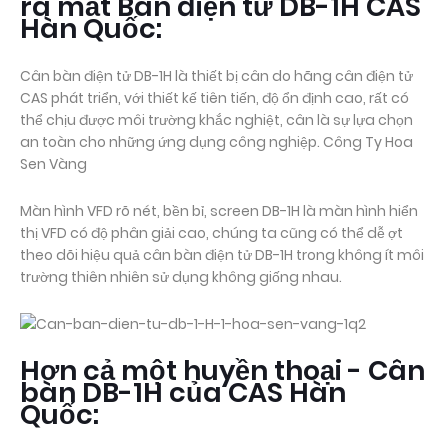
ra mắt Bàn điện tử DB-1H CAS
Hàn Quốc:
Cân bàn điện tử DB-1H là thiết bị cân do hãng cân điện tử
CAS phát triển, với thiết kế tiên tiến, độ ổn định cao, rất có
thể chịu được môi trường khắc nghiệt, cân là sự lựa chọn
an toàn cho những ứng dụng công nghiệp. Công Ty Hoa
Sen Vàng
Màn hình VFD rõ nét, bền bỉ, screen DB-1H là màn hình hiển
thị VFD có độ phân giải cao, chúng ta cũng có thể dễ ợt
theo dõi hiệu quả cân bàn điện tử DB-1H trong không ít môi
trường thiên nhiên sử dụng không giống nhau.
Hơn cả một huyền thoại - Cân
bàn DB-1H của CAS Hàn
Quốc: