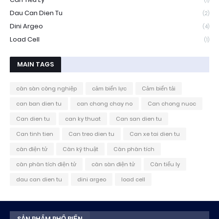
(1)
Dau Can Dien Tu
(2)
Dini Argeo
(4)
Load Cell
(1)
MAIN TAGS
cân sàn công nghiệp
cảm biến lực
Cảm biến tải
can ban dien tu
can chong chay no
Can chong nuoc
Can dien tu
can ky thuat
Can san dien tu
Can tinh tien
Can treo dien tu
Can xe tai dien tu
cân điện tử
Cân kỹ thuật
Cân phân tích
cân phân tích điện tử
cân sàn điện tử
Cân tiểu ly
dau can dien tu
dini argeo
load cell
SẢN PHẨM PHỔ BIẾN