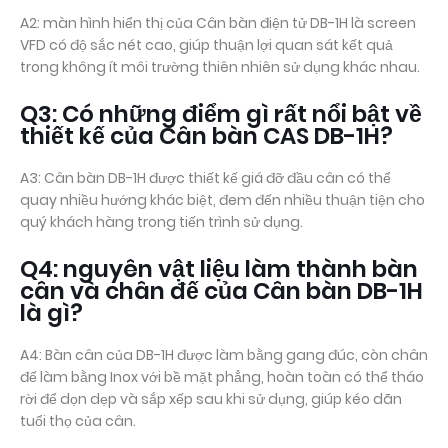
A2: màn hình hiển thị của Cân bàn điện tử DB-1H là screen
VFD có độ sắc nét cao, giúp thuận lợi quan sát kết quả
trong không ít môi trường thiên nhiên sử dụng khác nhau.
Q3: Có những điểm gì rất nổi bật về
thiết kế của Cân bàn CAS DB-1H?
A3: Cân bàn DB-1H được thiết kế giá đỡ đầu cân có thể
quay nhiều hướng khác biệt, đem đến nhiều thuận tiện cho
quý khách hàng trong tiến trình sử dụng.
Q4: nguyên vật liệu làm thành bàn
cân và chân đế của Cân bàn DB-1H
là gì?
A4: Bàn cân của DB-1H được làm bằng gang đúc, còn chân
đế làm bằng Inox với bề mặt phẳng, hoàn toàn có thể tháo
rời để dọn dẹp và sắp xếp sau khi sử dụng, giúp kéo dãn
tuổi thọ của cân.