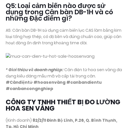
Q5: Loại cảm biến nào được sử
dụng trong Cân bàn DB-1H và có
những Đặc điểm gì?
A5: Cân bàn DB-1H sử dụng cảm biến lực CAS làm bằng kim
loại tổng hợp thép, có độ bền và đúng chuẩn cao, giúp cân
hoạt động ổn định trong khoảng time dài.
* Giới thiệu về doanh nghiệp:
Cân điện tử hoa sen vàng đa
dạng kiểu dáng mẫu mã và cấp tải trọng cân.
#Cânđiệntử #hoasenvàng #canbandientu
#canbancongnghiep
CÔNG TY TNHH THIẾT BỊ ĐO LƯỜNG
HOA SEN VÀNG
(Kinh doanh)
82/2/11 Đinh Bộ Lĩnh, P.26, Q. Bình Thạnh,
Tp. Hồ Chí Minh