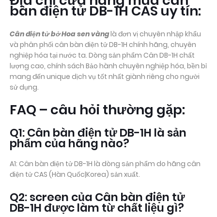
Địa chỉ cửa hàng mua cân
bàn điện tử DB-1H CAS uy tín:
Cân điện tử bở Hoa sen vàng
là đơn vị chuyên nhập khẩu
và phân phối cân bàn điện tử DB-1H chính hãng, chuyên
nghiệp hóa tại nước ta. Dòng sản phẩm Cân DB-1H chất
lượng cao, chính sách Bảo hành chuyên nghiệp hóa, bền bỉ
mang đến unique dịch vụ tốt nhất giành riêng cho người
sử dụng.
FAQ – câu hỏi thường gặp:
Q1: Cân bàn điện tử DB-1H là sản
phẩm của hãng nào?
A1: Cân bàn điện tử DB-1H là dòng sản phẩm do hãng cân
điện tử CAS (Hàn Quốc|Korea) sản xuất.
Q2: screen của Cân bàn điện tử
DB-1H được làm từ chất liệu gì?