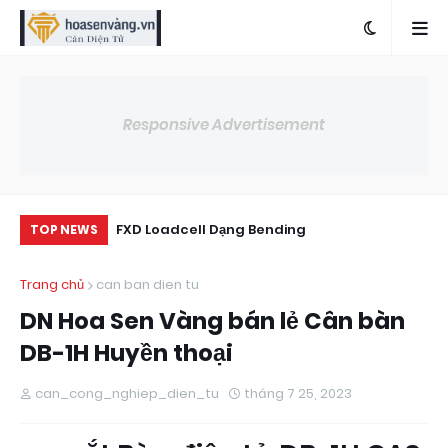
Responsive Advertisement
 10000kg Tải
FXD Loadcell Dạng Bending
Th
TOP NEWS
kh
Trang chủ
can ban dien tu
DN Hoa Sen Vàng bán lẻ Cân bàn
DB-1H Huyền thoại
can_cong_nghiep_dien_tu
tháng 7 25, 2023