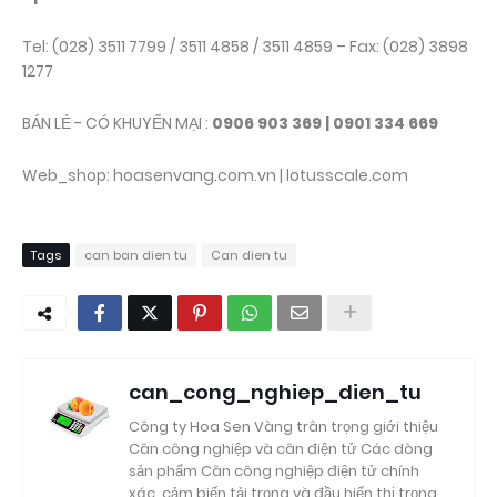
Tel: (028) 3511 7799 / 3511 4858 / 3511 4859 – Fax: (028) 3898
1277
BÁN LẺ - CÓ KHUYẾN MẠI :
0906 903 369 | 0901 334 669
Web_shop: hoasenvang.com.vn | lotusscale.com
Tags
can ban dien tu
Can dien tu
can_cong_nghiep_dien_tu
Công ty Hoa Sen Vàng trân trọng giới thiệu
Cân công nghiệp và cân điện tử Các dòng
sản phẩm Cân công nghiệp điện tử chính
xác, cảm biến tải trọng và đầu hiển thị trọng