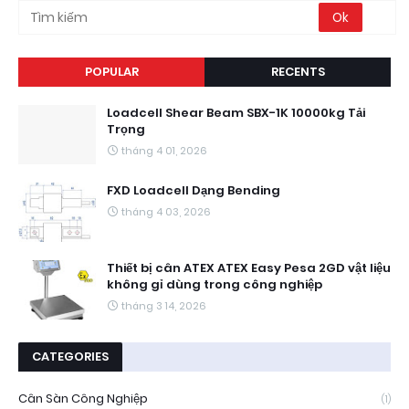
POPULAR
RECENTS
Loadcell Shear Beam SBX-1K 10000kg Tải
Trọng
tháng 4 01, 2026
FXD Loadcell Dạng Bending
tháng 4 03, 2026
Thiết bị cân ATEX ATEX Easy Pesa 2GD vật liệu
không gỉ dùng trong công nghiệp
tháng 3 14, 2026
CATEGORIES
Cân Sàn Công Nghiệp
(1)