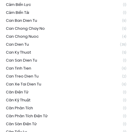
Cảm Biến Lực
(1)
Cảm Biến Tải
(1)
Can Ban Dien Tu
(9)
Can Chong Chay No
(5)
Can Chong Nuoc
(4)
Can Dien Tu
(39)
Can Ky Thuat
(5)
Can San Dien Tu
(1)
Can Tinh Tien
(6)
Can Treo Dien Tu
(2)
Can Xe Tai Dien Tu
(6)
Cân Điện Tử
(1)
Cân Kỹ Thuật
(1)
Cân Phân Tích
(1)
Cân Phân Tích Điện Tử
(1)
Cân Sàn Điện Tử
(1)
Cân Tiểu Ly