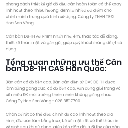
phong cách thiết kế giá đỡ đầu cân hoàn toàn có thể xoay
linh hoạt theo nhiều hướng, đem lại nhiều ưu điểm cho
chính mình trong quá trình sử dụng. Công ty TNHH TBĐL
Hoa Sen Vàng
Cân bàn DB-1H với Phím nhấn nhẹ, êm, thao tác dễ dàng,
thiết kế thân mật và gần gũi, giúp quý khách hàng dễ ợt sử
dụng.
Tổng quan những ưu thế Cân
bàn DB-1H CAS Hàn Quốc:
Bàn cân có độ bền cao. Bàn cân điện tử CAS DB-1H được
làm bằng gang đúc, có độ bền cao, vận động giỏi trong vô
số nhiều ĐK môi trường thiên nhiên không giống nhau.
Công Ty Hoa Sen Vàng - 028.35117799
Chân đế rất có thể điều chỉnh độ cao linh hoạt theo địa
hình, đĩa cân làm bằng Inox, bề bề mặt, rất có thể tháo rời
vệ sinh sau khi sử dụng, giúp kéo dãn dài tuổi thọ của cân.