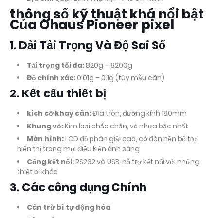
thông số kỹ thuật khá nổi bật
Của Ohaus Pioneer pixel
1. Dải Tải Trọng Và Độ Sai Số
Tải trọng tối đa:
820g – 8200g
Độ chính xác:
0.01g – 0.1g (tùy mẫu cân)
2. Kết cấu thiết bị
kích cỡ khay cân:
Đĩa tròn, đường kính 180mm
Khung vỏ:
Kim loại chắc chắn, vỏ nhựa bậc nhất
Màn hình:
LCD độ phân giải cao, có đèn nền bổ trợ
hiển thị trong mọi điều kiện ánh sáng
Cổng kết nối:
RS232 và USB, hỗ trợ kết nối với những
thiết bị khác
3. Các công dụng Chính
Cân trừ bì tự động hóa