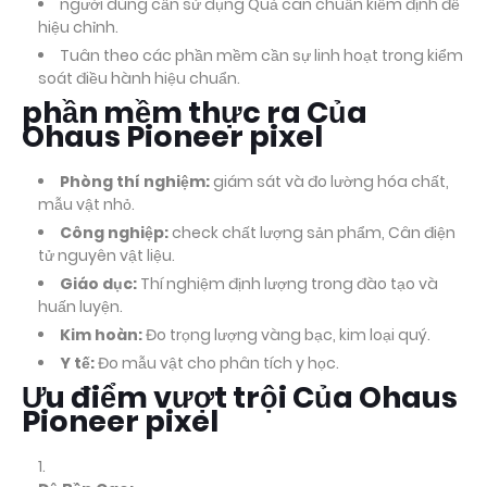
người dùng cần sử dụng Quả cân chuẩn kiểm định để
hiệu chỉnh.
Tuân theo các phần mềm cần sự linh hoạt trong kiểm
soát điều hành hiệu chuẩn.
phần mềm thực ra Của
Ohaus Pioneer pixel
Phòng thí nghiệm:
giám sát và đo lường hóa chất,
mẫu vật nhỏ.
Công nghiệp:
check chất lượng sản phẩm, Cân điện
tử nguyên vật liệu.
Giáo dục:
Thí nghiệm định lượng trong đào tạo và
huấn luyện.
Kim hoàn:
Đo trọng lượng vàng bạc, kim loại quý.
Y tế:
Đo mẫu vật cho phân tích y học.
Ưu điểm vượt trội Của Ohaus
Pioneer pixel