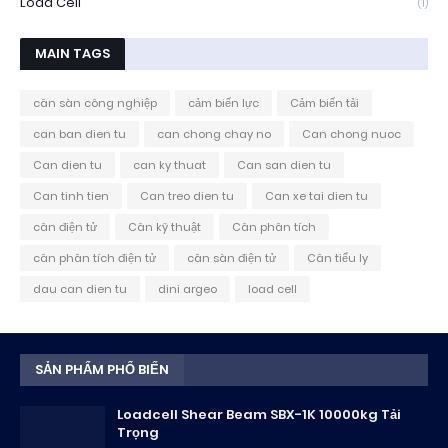
Load Cell
(1)
MAIN TAGS
cân sàn công nghiệp
cảm biến lực
Cảm biến tải
can ban dien tu
can chong chay no
Can chong nuoc
Can dien tu
can ky thuat
Can san dien tu
Can tinh tien
Can treo dien tu
Can xe tai dien tu
cân điện tử
Cân kỹ thuật
Cân phân tích
cân phân tích điện tử
cân sàn điện tử
Cân tiểu ly
dau can dien tu
dini argeo
load cell
SẢN PHẨM PHỔ BIẾN
Loadcell Shear Beam SBX-1K 10000kg Tải
Trọng