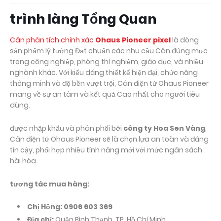
trình làng Tổng Quan
Cân phân tích chính xác
Ohaus Pioneer pixel
là dòng
sản phẩm lý tưởng Đạt chuẩn các nhu cầu Cân đúng mực
trong công nghiệp, phòng thí nghiệm, giáo dục, và nhiều
nghành khác. Với kiểu dáng thiết kế hiện đại, chức năng
thông minh và độ bền vượt trội, Cân điện tử Ohaus Pioneer
mang về sự an tâm và kết quả Cao nhất cho người tiêu
dùng.
được nhập khẩu và phân phối bởi
công ty Hoa Sen Vàng
,
Cân điện tử Ohaus Pioneer sẽ là chọn lựa an toàn và đáng
tin cậy, phối hợp nhiều tính năng mới với mức ngân sách
hài hòa.
tương tác mua hàng:
Chị Hồng: 0906 603 369
Địa chỉ:
Quận Bình Thạnh, TP. Hồ Chí Minh