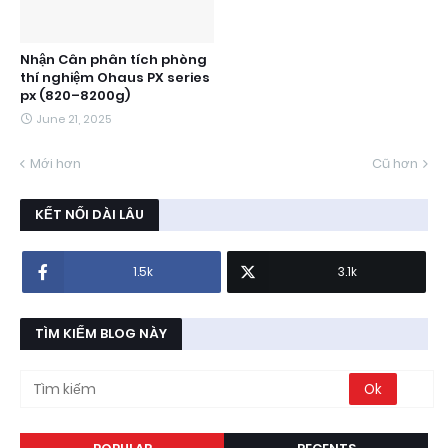
Nhận Cân phân tích phòng
thí nghiệm Ohaus PX series
px (820–8200g)
June 21, 2025
Mới hơn
Cũ hơn
KẾT NỐI DÀI LÂU
1.5k
3.1k
TÌM KIẾM BLOG NÀY