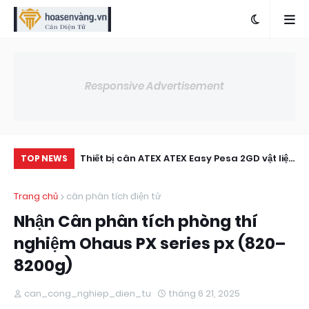
Responsive Advertisement
 10000kg Tải
Thiết bị cân ATEX ATEX Easy Pesa 2GD vật liệu
Cá
TOP NEWS
không gỉ dùng trong công nghiệp
Trang chủ
cân phân tích điện tử
Nhận Cân phân tích phòng thí
nghiệm Ohaus PX series px (820–
8200g)
can_cong_nghiep_dien_tu
tháng 6 21, 2025