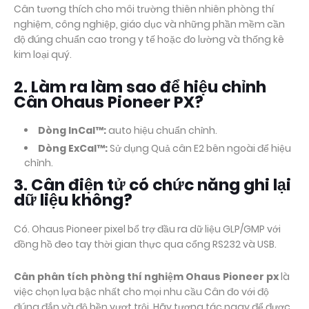
Cân tương thích cho môi trường thiên nhiên phòng thí
nghiệm, công nghiệp, giáo dục và những phần mềm cần
độ đúng chuẩn cao trong y tế hoặc đo lường và thống kê
kim loại quý.
2. Làm ra làm sao để hiệu chỉnh
Cân Ohaus Pioneer PX?
Dòng InCal™:
auto hiệu chuẩn chỉnh.
Dòng ExCal™:
Sử dụng Quả cân E2 bên ngoài để hiệu
chỉnh.
3. Cân điện tử có chức năng ghi lại
dữ liệu không?
Có. Ohaus Pioneer pixel bổ trợ đầu ra dữ liệu GLP/GMP với
đồng hồ đeo tay thời gian thực qua cổng RS232 và USB.
Cân phân tích phòng thí nghiệm Ohaus Pioneer px
là
việc chọn lựa bậc nhất cho mọi nhu cầu Cân đo với độ
đúng đắn và độ bền vượt trội. Hãy tương tác ngay để được