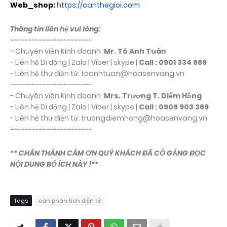
Web_shop:
https://canthegioi.com
Thông tin liên hệ vui lòng:
~~~~~~~~~~~~~~~~~~~~~~~
- Chuyên viên Kinh doanh :
Mr. Tô Anh Tuân
- Liên hệ Di động | Zalo | Viber | skype |
Call : 0901 334 669
- Liên hệ thư điện tử: toanhtuan@hoasenvang.vn
~~~~~~~~~~~~~~~~~~~~~~~
- Chuyên viên Kinh doanh :
Mrs. Trương T. Diễm Hồng
- Liên hệ Di động | Zalo | Viber | skype |
Call : 0906 903 369
- Liên hệ thư điện tử: truongdiemhong@hoasenvang.vn
~~~~~~~~~~~~~~~~~~~~~~~
** CHÂN THÀNH CÁM ƠN QUÝ KHÁCH ĐÃ CỐ GẮNG ĐỌC
NỘI DUNG BỔ ÍCH NÀY !**
Tags
cân phân tích điện tử