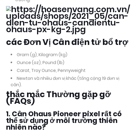
các Đơn Vị Cân điện tử bổ trợ
Gram (g), Kilogram (kg)
Ounce (oz), Pound (lb)
Carat, Troy Ounce, Pennyweight
Newton và nhiều đơn vị khác (tổng cộng 19 đơn vị
cân).
thắc mắc Thường gặp gỡ
(FAQs)
1. Cân Ohaus Pioneer pixel rất có
thể sử dụng ở môi trường thiên
nhiên nào?