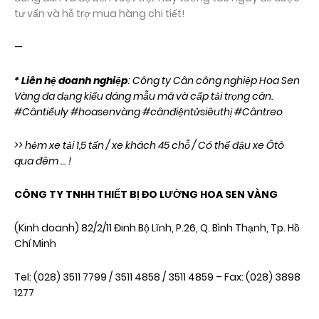
tư vấn và hỗ trợ mua hàng chi tiết!
—
* Liên hệ doanh nghiệp
: Công ty Cân công nghiệp Hoa Sen
Vàng đa dạng kiểu dáng mẫu mã và cấp tải trọng cân.
#Cântiểuly #hoasenvàng #cânđiệntửsiêuthị #Cântreo
>> hẻm xe tải 1,5 tấn / xe khách 45 chỗ / Có thể đậu xe Ôtô
qua đêm … !
CÔNG TY TNHH THIẾT BỊ ĐO LƯỜNG HOA SEN VÀNG
(Kinh doanh) 82/2/11 Đinh Bộ Lĩnh, P.26, Q. Bình Thạnh, Tp. Hồ
Chí Minh
Tel: (028) 3511 7799 / 3511 4858 / 3511 4859 – Fax: (028) 3898
1277