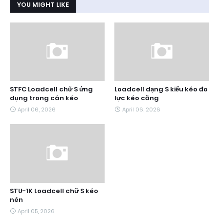
YOU MIGHT LIKE
STFC Loadcell chữ S ứng
Loadcell dạng S kiểu kéo đo
dụng trong cân kéo
lực kéo căng
April 06, 2026
April 06, 2026
STU-1K Loadcell chữ S kéo
nén
April 05, 2026