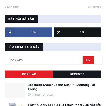
Mới hơn
Cũ hơn
KẾT NỐI DÀI LÂU
1.5k
3.1k
TÌM KIẾM BLOG NÀY
POPULAR
RECENTS
Loadcell Shear Beam SBX-1K 10000kg Tải
Trọng
tháng 4 01, 2026
Thiết bị cân ATEX ATEX Easy Pesa 2GD vật liệu