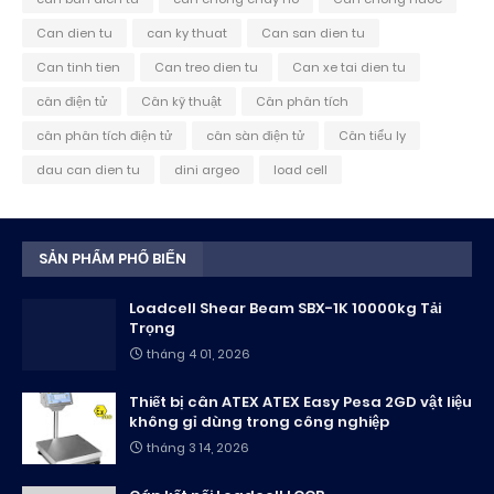
Can dien tu
can ky thuat
Can san dien tu
Can tinh tien
Can treo dien tu
Can xe tai dien tu
cân điện tử
Cân kỹ thuật
Cân phân tích
cân phân tích điện tử
cân sàn điện tử
Cân tiểu ly
dau can dien tu
dini argeo
load cell
SẢN PHẨM PHỔ BIẾN
Loadcell Shear Beam SBX-1K 10000kg Tải
Trọng
tháng 4 01, 2026
Thiết bị cân ATEX ATEX Easy Pesa 2GD vật liệu
không gỉ dùng trong công nghiệp
tháng 3 14, 2026