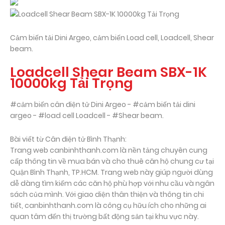
Cảm biến tải Dini Argeo, cảm biến Load cell, Loadcell, Shear
beam.
Loadcell Shear Beam SBX-1K
10000kg Tải Trọng
#cảm biến cân điện tử Dini Argeo - #cảm biến tải dini
argeo - #load cell Loadcell - #Shear beam.
Bài viết từ Cân điện tử Bình Thạnh:
Trang web canbinhthanh.com là nền tảng chuyên cung
cấp thông tin về mua bán và cho thuê căn hộ chung cư tại
Quận Bình Thạnh, TP.HCM. Trang web này giúp người dùng
dễ dàng tìm kiếm các căn hộ phù hợp với nhu cầu và ngân
sách của mình. Với giao diện thân thiện và thông tin chi
tiết, canbinhthanh.com là công cụ hữu ích cho những ai
quan tâm đến thị trường bất động sản tại khu vực này.