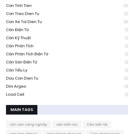
Can Tinh Tien
(6)
Can Treo Dien Tu
(2)
Can Xe Tai Dien Tu
(6)
Cân Điện Tử
(1)
Cân Kỹ Thuật
(1)
Cân Phân Tích
(1)
Cân Phân Tích Điện Tử
(1)
Cân Sàn Điện Tử
(1)
Cân Tiểu Ly
(1)
Dau Can Dien Tu
(2)
Dini Argeo
(4)
Load Cell
(1)
MAIN TAGS
cân sàn công nghiệp
cảm biến lực
Cảm biến tải
can ban dien tu
can chong chay no
Can chong nuoc