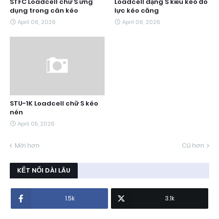
STFC Loadcell chữ S ứng
Loadcell dạng S kiểu kéo đo
dụng trong cân kéo
lực kéo căng
April 06, 2026
April 06, 2026
STU-1K Loadcell chữ S kéo
nén
April 05, 2026
Mới hơn
Cũ hơn
KẾT NỐI DÀI LÂU
1.5k
3.1k