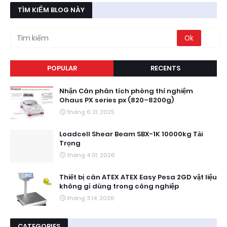
TÌM KIẾM BLOG NÀY
POPULAR
RECENTS
Nhận Cân phân tích phòng thí nghiệm
Ohaus PX series px (820–8200g)
tháng 6 21, 2025
Loadcell Shear Beam SBX-1K 10000kg Tải
Trọng
tháng 4 01, 2026
Thiết bị cân ATEX ATEX Easy Pesa 2GD vật liệu
không gỉ dùng trong công nghiệp
tháng 3 14, 2026
CATEGORIES