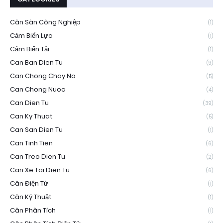
Cân Sàn Công Nghiệp
(1)
Cảm Biến Lực
(1)
Cảm Biến Tải
(1)
Can Ban Dien Tu
(9)
Can Chong Chay No
(5)
Can Chong Nuoc
(4)
Can Dien Tu
(39)
Can Ky Thuat
(5)
Can San Dien Tu
(1)
Can Tinh Tien
(6)
Can Treo Dien Tu
(2)
Can Xe Tai Dien Tu
(6)
Cân Điện Tử
(1)
Cân Kỹ Thuật
(1)
Cân Phân Tích
(1)