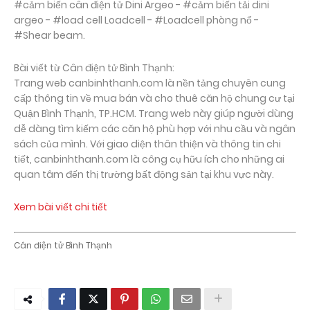
#cảm biến cân điện tử Dini Argeo - #cảm biến tải dini
argeo - #load cell Loadcell - #Loadcell phòng nổ -
#Shear beam.
Bài viết từ Cân điện tử Bình Thạnh:
Trang web canbinhthanh.com là nền tảng chuyên cung
cấp thông tin về mua bán và cho thuê căn hộ chung cư tại
Quận Bình Thạnh, TP.HCM. Trang web này giúp người dùng
dễ dàng tìm kiếm các căn hộ phù hợp với nhu cầu và ngân
sách của mình. Với giao diện thân thiện và thông tin chi
tiết, canbinhthanh.com là công cụ hữu ích cho những ai
quan tâm đến thị trường bất động sản tại khu vực này.
Xem bài viết chi tiết
Cân điện tử Bình Thạnh