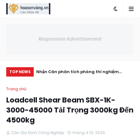
Responsive Advertisement
ấp Chính Xác
Nhận Cân phân tích phòng thí nghiệm
Lo
TOP NEWS
Ohaus PX series px (820–8200g)
Tr
Trang chủ
Loadcell Shear Beam SBX-1K-
3000-45000 Tải Trọng 3000kg Đến
4500kg
Cân Gia Định Công Nghiệp
tháng 4 01, 2026