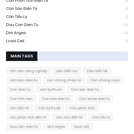
Cân Phân Tích Điện Tử
(1)
Cân Sàn Điện Tử
(1)
Cân Tiểu Ly
(1)
Dau Can Dien Tu
(2)
Dini Argeo
(4)
Load Cell
(1)
MAIN TAGS
cân sàn công nghiệp
cảm biến lực
Cảm biến tải
can ban dien tu
can chong chay no
Can chong nuoc
Can dien tu
can ky thuat
Can san dien tu
Can tinh tien
Can treo dien tu
Can xe tai dien tu
cân điện tử
Cân kỹ thuật
Cân phân tích
cân phân tích điện tử
cân sàn điện tử
Cân tiểu ly
dau can dien tu
dini argeo
load cell