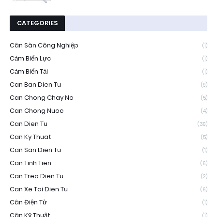
CATEGORIES
Cân Sàn Công Nghiệp
(1)
Cảm Biến Lực
(1)
Cảm Biến Tải
(1)
Can Ban Dien Tu
(9)
Can Chong Chay No
(5)
Can Chong Nuoc
(4)
Can Dien Tu
(39)
Can Ky Thuat
(5)
Can San Dien Tu
(1)
Can Tinh Tien
(6)
Can Treo Dien Tu
(2)
Can Xe Tai Dien Tu
(6)
Cân Điện Tử
(1)
Cân Kỹ Thuật
(1)