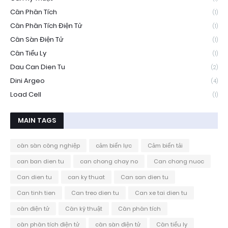
Cân Phân Tích
(1)
Cân Phân Tích Điện Tử
(1)
Cân Sàn Điện Tử
(1)
Cân Tiểu Ly
(1)
Dau Can Dien Tu
(2)
Dini Argeo
(4)
Load Cell
(1)
MAIN TAGS
cân sàn công nghiệp
cảm biến lực
Cảm biến tải
can ban dien tu
can chong chay no
Can chong nuoc
Can dien tu
can ky thuat
Can san dien tu
Can tinh tien
Can treo dien tu
Can xe tai dien tu
cân điện tử
Cân kỹ thuật
Cân phân tích
cân phân tích điện tử
cân sàn điện tử
Cân tiểu ly