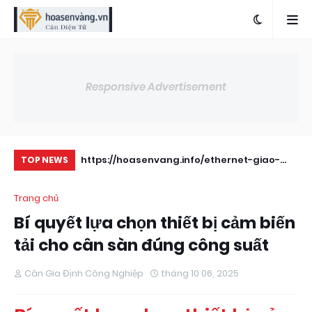
Responsive Advertisement
double shear
https://hoasenvang.info/ethernet-giao-
Nh
TOP NEWS
dien-huong-dan-su-dung-cho-bo-chi-thi-
Oh
Trang chủ
can/
Bí quyết lựa chọn thiết bị cảm biến
tải cho cân sàn đúng công suất
Cân Gia Định Công Nghiệp
tháng 10 06, 2025