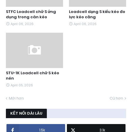
STFC Loadcell chữ S ứng
Loadcell dạng S kiểu kéo đo
dụng trong cân kéo
lực kéo căng
April 06, 2026
April 06, 2026
STU-1K Loadcell chữ S kéo
nén
April 05, 2026
Mới hơn
Cũ hơn
KẾT NỐI DÀI LÂU
1.5k
3.1k