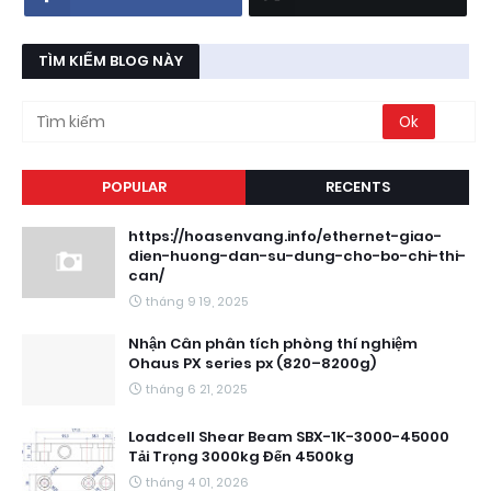
TÌM KIẾM BLOG NÀY
POPULAR
RECENTS
https://hoasenvang.info/ethernet-giao-
dien-huong-dan-su-dung-cho-bo-chi-thi-
can/
tháng 9 19, 2025
Nhận Cân phân tích phòng thí nghiệm
Ohaus PX series px (820–8200g)
tháng 6 21, 2025
Loadcell Shear Beam SBX-1K-3000-45000
Tải Trọng 3000kg Đến 4500kg
tháng 4 01, 2026