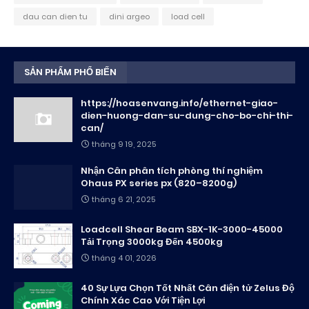
dau can dien tu
dini argeo
load cell
SẢN PHẨM PHỔ BIẾN
https://hoasenvang.info/ethernet-giao-
dien-huong-dan-su-dung-cho-bo-chi-thi-
can/
tháng 9 19, 2025
Nhận Cân phân tích phòng thí nghiệm
Ohaus PX series px (820–8200g)
tháng 6 21, 2025
Loadcell Shear Beam SBX-1K-3000-45000
Tải Trọng 3000kg Đến 4500kg
tháng 4 01, 2026
40 Sự Lựa Chọn Tốt Nhất Cân điện tử Zelus Độ
Chính Xác Cao Với Tiện Lợi