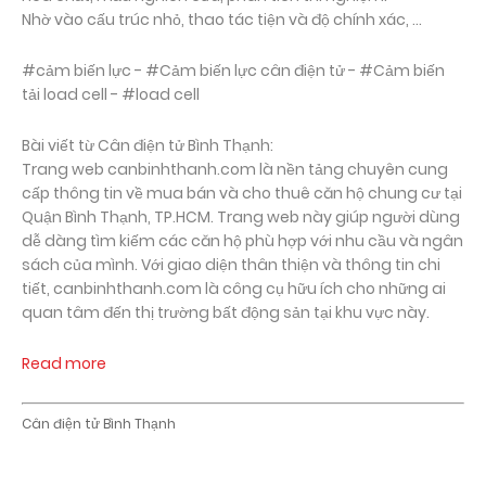
Nhờ vào cấu trúc nhỏ, thao tác tiện và độ chính xác, ...
#cảm biến lực - #Cảm biến lực cân điện tử - #Cảm biến
tải load cell - #load cell
Bài viết từ Cân điện tử Bình Thạnh:
Trang web canbinhthanh.com là nền tảng chuyên cung
cấp thông tin về mua bán và cho thuê căn hộ chung cư tại
Quận Bình Thạnh, TP.HCM. Trang web này giúp người dùng
dễ dàng tìm kiếm các căn hộ phù hợp với nhu cầu và ngân
sách của mình. Với giao diện thân thiện và thông tin chi
tiết, canbinhthanh.com là công cụ hữu ích cho những ai
quan tâm đến thị trường bất động sản tại khu vực này.
Read more
Cân điện tử Bình Thạnh