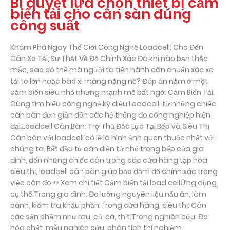
Bí quyết lựa chọn thiết bị cảm
biến tải cho cân sàn đúng
công suất
Khám Phá Ngay Thế Giới Công Nghệ Loadcell: Cho Đến
Cân Xe Tải, Sự Thật Về Độ Chính Xác.Đã khi nào bạn thắc
mắc, sao có thể mà người ta tiến hành cân chuẩn xác xe
tải to lớn hoặc bao xi măng nặng nề? Đáp án nằm ở một
cảm biến siêu nhỏ nhưng mạnh mẽ bất ngờ: Cảm Biến Tải.
Cùng tìm hiểu công nghệ kỳ diệu Loadcell, từ những chiếc
cân bàn đơn giản đến các hệ thống đo công nghiệp hiện
đại.Loadcell Cân Bàn: Trợ Thủ Đắc Lực Tại Bếp và Siêu Thị
Cân bàn với loadcell có lẽ là hình ảnh quen thuộc nhất với
chúng ta. Bắt đầu từ cân điện tử nhỏ trong bếp của gia
đình, đến những chiếc cân trong các cửa hàng tạp hóa,
siêu thị, loadcell cân bàn giúp bảo đảm độ chính xác trong
việc cân đo.>> Xem chi tiết Cảm biến tải load cellỨng dụng
cụ thể:Trong gia đình: Đo lường nguyên liệu nấu ăn, làm
bánh, kiểm tra khẩu phần.Trong cửa hàng, siêu thị: Cân
các sản phẩm như rau, củ, cá, thịt.Trong nghiên cứu: Đo
hóa chất, mẫu nghiên cứu, phân tích thí nghiệm.