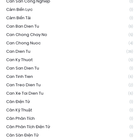
Cân Sàn Công Nghiệp
(1)
Cảm Biến Lực
(1)
Cảm Biến Tải
(1)
Can Ban Dien Tu
(9)
Can Chong Chay No
(5)
Can Chong Nuoc
(4)
Can Dien Tu
(39)
Can Ky Thuat
(5)
Can San Dien Tu
(1)
Can Tinh Tien
(6)
Can Treo Dien Tu
(2)
Can Xe Tai Dien Tu
(6)
Cân Điện Tử
(1)
Cân Kỹ Thuật
(1)
Cân Phân Tích
(1)
Cân Phân Tích Điện Tử
(1)
Cân Sàn Điện Tử
(1)