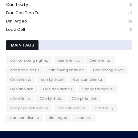
Cân Tiểu Ly
(1)
Dau Can Dien Tu
(2)
Dini Argeo
(4)
Load Cell
(1)
MAIN TAGS
cân sàn công nghiệp
cảm biến lực
Cảm biến tải
can ban dien tu
can chong chay no
Can chong nuoc
Can dien tu
can ky thuat
Can san dien tu
Can tinh tien
Can treo dien tu
Can xe tai dien tu
cân điện tử
Cân kỹ thuật
Cân phân tích
cân phân tích điện tử
cân sàn điện tử
Cân tiểu ly
dau can dien tu
dini argeo
load cell