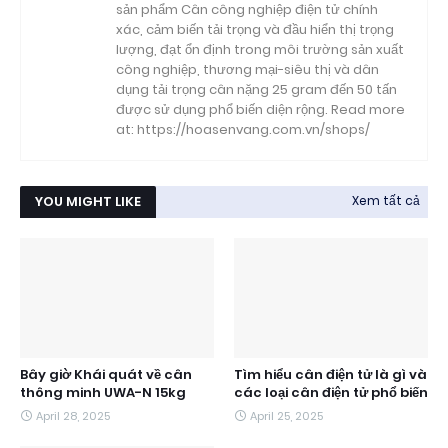
sản phẩm Cân công nghiệp điện tử chính
xác, cảm biến tải trọng và đầu hiển thị trọng
lượng, đạt ổn định trong môi trường sản xuất
công nghiệp, thương mại-siêu thị và dân
dụng tải trọng cân nặng 25 gram đến 50 tấn
được sử dụng phổ biến diện rộng. Read more
at: https://hoasenvang.com.vn/shops/
YOU MIGHT LIKE
Xem tất cả
Bây giờ Khái quát về cân
Tìm hiểu cân điện tử là gì và
thông minh UWA-N 15kg
các loại cân điện tử phổ biến
April 28, 2025
April 25, 2025