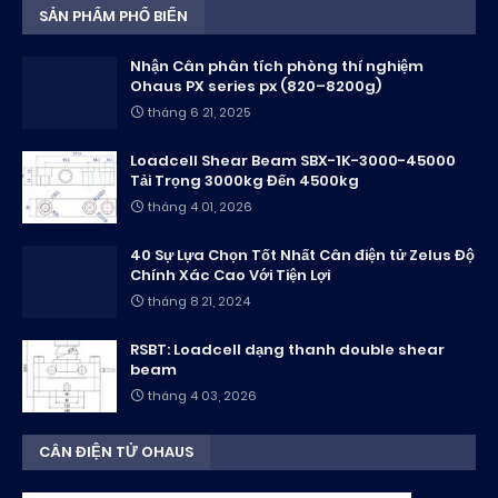
SẢN PHẨM PHỔ BIẾN
Nhận Cân phân tích phòng thí nghiệm
Ohaus PX series px (820–8200g)
tháng 6 21, 2025
Loadcell Shear Beam SBX-1K-3000-45000
Tải Trọng 3000kg Đến 4500kg
tháng 4 01, 2026
40 Sự Lựa Chọn Tốt Nhất Cân điện tử Zelus Độ
Chính Xác Cao Với Tiện Lợi
tháng 8 21, 2024
RSBT: Loadcell dạng thanh double shear
beam
tháng 4 03, 2026
CÂN ĐIỆN TỬ OHAUS