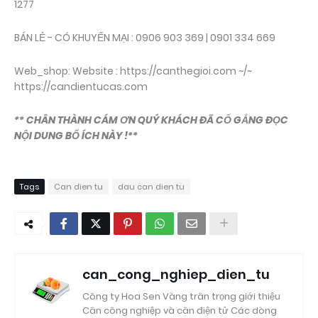
1277
BÁN LẺ - CÓ KHUYẾN MẠI : 0906 903 369 | 0901 334 669
Web_shop: Website : https://canthegioi.com ~/~
https://candientucas.com
** CHÂN THÀNH CÁM ƠN QUÝ KHÁCH ĐÃ CỐ GẮNG ĐỌC
NỘI DUNG BỔ ÍCH NÀY !**
Tags
Can dien tu
dau can dien tu
can_cong_nghiep_dien_tu
Công ty Hoa Sen Vàng trân trọng giới thiệu
Cân công nghiệp và cân điện tử Các dòng