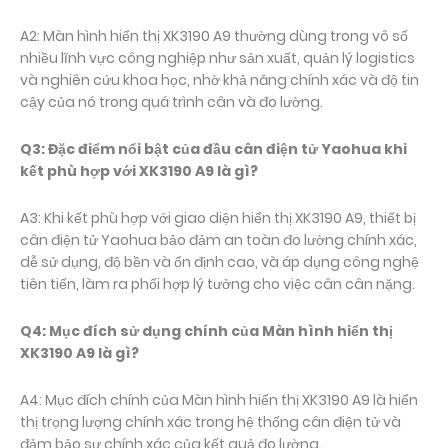
A2: Màn hình hiển thị XK3190 A9 thường dùng trong vô số
nhiều lĩnh vực công nghiệp như sản xuất, quản lý logistics
và nghiên cứu khoa học, nhờ khả năng chính xác và độ tin
cậy của nó trong quá trình cân và đo lường.
Q3: Đặc điểm nổi bật của đầu cân điện tử Yaohua khi
kết phù hợp với XK3190 A9 là gì?
A3: Khi kết phù hợp với giao diện hiển thị XK3190 A9, thiết bị
cân điện tử Yaohua bảo đảm an toàn đo lường chính xác,
dễ sử dụng, độ bền và ổn định cao, và áp dụng công nghệ
tiên tiến, làm ra phối hợp lý tưởng cho việc cân cân nặng.
Q4: Mục đích sử dụng chính của Màn hình hiển thị
XK3190 A9 là gì?
A4: Mục đích chính của Màn hình hiển thị XK3190 A9 là hiển
thị trọng lượng chính xác trong hệ thống cân điện tử và
đảm bảo sự chính xác của kết quả đo lường.