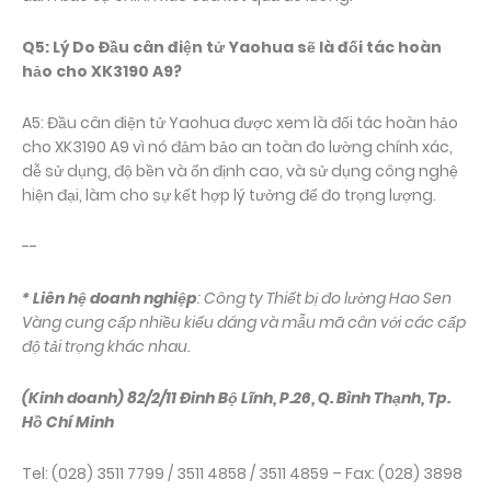
Q5: Lý Do Đầu cân điện tử Yaohua sẽ là đối tác hoàn
hảo cho XK3190 A9?
A5: Đầu cân điện tử Yaohua được xem là đối tác hoàn hảo
cho XK3190 A9 vì nó đảm bảo an toàn đo lường chính xác,
dễ sử dụng, độ bền và ổn định cao, và sử dụng công nghệ
hiện đại, làm cho sự kết hợp lý tưởng để đo trọng lượng.
--
* Liên hệ doanh nghiệp
: Công ty Thiết bị đo lường Hao Sen
Vàng cung cấp nhiều kiểu dáng và mẫu mã cân với các cấp
độ tải trọng khác nhau.
(Kinh doanh) 82/2/11 Đinh Bộ Lĩnh, P.26, Q. Bình Thạnh, Tp.
Hồ Chí Minh
Tel: (028) 3511 7799 / 3511 4858 / 3511 4859 – Fax: (028) 3898