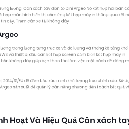
rọng lượng. Cân xách tay điện tử Dini Argeo Nó kết hợp hai bàn c
 hợp màn hình hiển thị cảm ứng kết hợp máy in thông qua kết n
 tin cậy. Trạm cân xe tải không dây
 Argeo
lường trọng lượng từng trục xe và đo lường và thống kê tổng khối
WWS và thiết bị đầu cân kết hợp screen cảm biến kết hợp máy in
ên bản không dây giúp bạn thao tác làm việc một cách dễ dàng 
hị 2014/31/EU để đảm bảo xác minh khối lượng trục chính xác. Sử 
i Argeo sản xuất để quản lý cân nặng phương tiện 1 cách kết quả 
nh Hoạt Và Hiệu Quả Cân xách ta