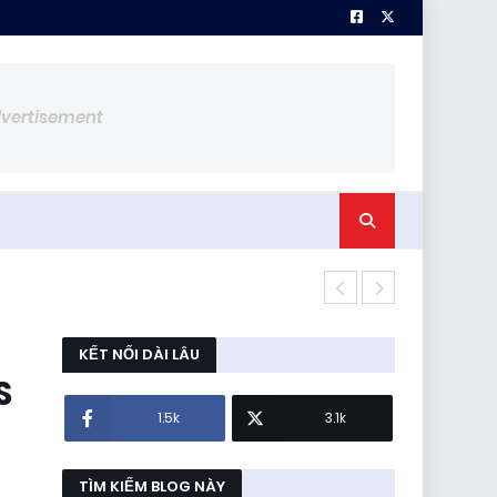
dvertisement
https://hoa
KẾT NỐI DÀI LÂU
S
1.5k
3.1k
TÌM KIẾM BLOG NÀY