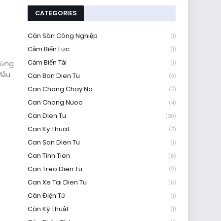
CATEGORIES
o
Cân Sàn Công Nghiệp
(1)
Cảm Biến Lực
(1)
Cảm Biến Tải
từng
(1)
 Mẫu
Can Ban Dien Tu
(9)
Can Chong Chay No
(5)
Can Chong Nuoc
(4)
Can Dien Tu
(39)
Can Ky Thuat
(5)
Can San Dien Tu
(1)
Can Tinh Tien
(6)
Can Treo Dien Tu
(2)
Can Xe Tai Dien Tu
(6)
Cân Điện Tử
(1)
Cân Kỹ Thuật
(1)