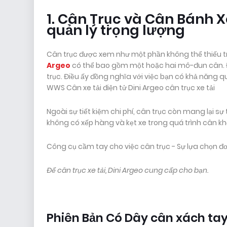
1. Cân Trục và Cân Bánh X
quản lý trọng lượng
Cân trục được xem như một phần không thể thiếu t
Argeo
có thể bao gồm một hoặc hai mô-đun cân. Điể
trục. Điều ấy đồng nghĩa với việc bạn có khả năng q
WWS Cân xe tải điện tử Dini Argeo cân trục xe tải
Ngoài sự tiết kiệm chi phí, cân trục còn mang lại sự
không có xếp hàng và kẹt xe trong quá trình cân kh
Công cụ cầm tay cho việc cân trục - Sự lựa chọn đơ
Để cân trục xe tải, Dini Argeo cung cấp cho bạn.
Phiên Bản Có Dây cân xách tay