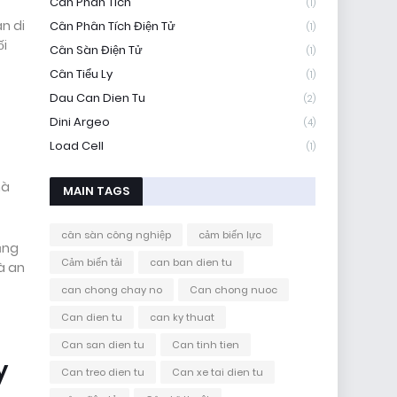
Cân Phân Tích
(1)
ân di
Cân Phân Tích Điện Tử
(1)
ối
Cân Sàn Điện Tử
(1)
Cân Tiểu Ly
(1)
Dau Can Dien Tu
(2)
Dini Argeo
(4)
Load Cell
(1)
mà
MAIN TAGS
cân sàn công nghiệp
cảm biến lực
dụng
Cảm biến tải
can ban dien tu
và an
can chong chay no
Can chong nuoc
Can dien tu
can ky thuat
Can san dien tu
Can tinh tien
y
Can treo dien tu
Can xe tai dien tu