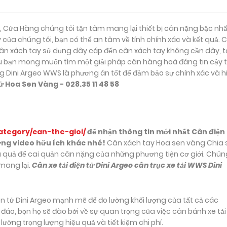
 Cửa Hàng chúng tôi tận tâm mang lại thiết bị cân nặng bậc nhấ
 của chúng tôi, bạn có thể an tâm về tính chính xác và kết quả. 
ân xách tay sử dụng dây cáp đến cân xách tay không cần dây, 
Nếu bạn mong muốn tìm một giải pháp cân hàng hoá đáng tin cậy t
ộng Dini Argeo WWS là phương án tốt để đảm bảo sự chính xác và h
 Hoa Sen Vàng - 028.35 11 48 58
ategory/can-the-gioi/
để nhận thông tin mới nhất Cân điện
ững video hữu ích khác nhé!
Cân xách tay Hoa sen vàng Chia 
u quả để cai quản cân nặng của những phương tiện cơ giới. Chún
 mang lại.
Cân xe tải điện tử Dini Argeo cân trục xe tải WWS Dini
n tử Dini Argeo mạnh mẽ để đo lường khối lượng của tất cả các
đáo, bọn họ sẽ đào bới về sự quan trọng của việc cân bánh xe tải
lường trọng lượng hiệu quả và tiết kiệm chi phí.