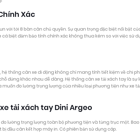
 Chính Xác
n với tới 8 bàn cân chủ quyền. Sự quan trọng đặc biệt nổi bật củ
e cá biệt đảm bảo tính chính xác không thua kém so với việc sử 
 hệ thống cân xe di động không chỉ mang tính tiết kiệm về chi p
chỗ đứng khác nhau dễ dàng. Hệ thống cân xe tải xách tay là sự 
 muốn đo lường trọng lượng của nhiều loại phương tiện như xe tải
xe tải xách tay Dini Argeo
thể đo lường trọng lượng toàn bộ phương tiện và từng trục một. Bao
ị đầu cân kết hợp máy in. Có phiên bản sử dụng cáp.