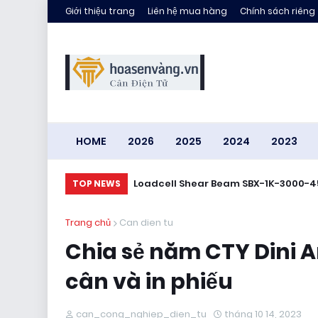
Giới thiệu trang
Liên hệ mua hàng
Chính sách riêng
HOME
2026
2025
2024
2023
Loadcell Shear Beam SBX-1K-3000-4
TOP NEWS
Trang chủ
Can dien tu
Chia sẻ năm CTY Dini 
cân và in phiếu
can_cong_nghiep_dien_tu
tháng 10 14, 2023