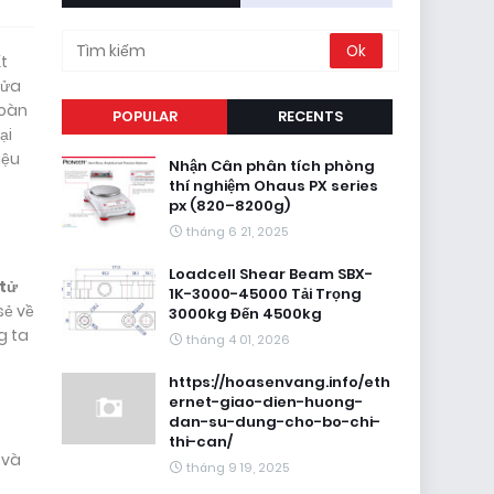
t
Cửa
toàn
POPULAR
RECENTS
ại
iệu
Nhận Cân phân tích phòng
thí nghiệm Ohaus PX series
px (820–8200g)
tháng 6 21, 2025
Loadcell Shear Beam SBX-
 tử
1K-3000-45000 Tải Trọng
sẻ về
3000kg Đến 4500kg
g ta
tháng 4 01, 2026
https://hoasenvang.info/eth
ernet-giao-dien-huong-
dan-su-dung-cho-bo-chi-
thi-can/
 và
tháng 9 19, 2025