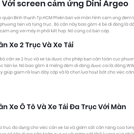
i Với screen cảm ứng Dini Argeo
i quận Bình thạnh Tp.HCM Phiên bản với màn hình cảm ứng đem l
bộ phương tiện và từng trục . Bộ cân này bao gồm 4 bệ di động là 
cảm ứng với máy in phối kết hợp. Nó cũng có bản cáp.
n Xe 2 Trục Và Xe Tải
 bộ cân xe 2 trục và xe tải được cho phép bạn cân toàn cục phươ
rục tiện lợi. Nó bao gồm 4 miếng đệm di động được coi là dòng W
ây giúp giảm rối loạn dây cáp và là chọn lựa hoạt bát cho việc cân
n Xe Ô Tô Và Xe Tải Đa Trục Với Màn
p đa trục đa dạng cho việc cân xe tải và giám sát cân nặng của từn