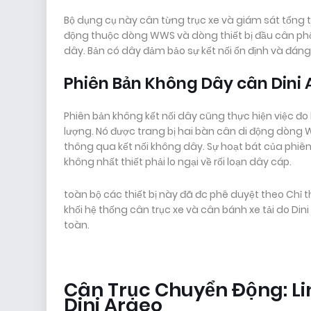
Bộ dụng cụ này cân từng trục xe và giám sát tổng t
động thuộc dòng WWS và dòng thiết bị đầu cân phối
dây. Bản có dây đảm bảo sự kết nối ổn định và đáng
Phiên Bản Không Dây cân Dini
Phiên bản không kết nối dây cũng thực hiện việc đo 
lượng. Nó được trang bị hai bàn cân di động dòng 
thông qua kết nối không dây. Sự hoạt bát của phi
không nhất thiết phải lo ngại về rối loạn dây cáp.
toàn bộ các thiết bị này đã đc phê duyệt theo Chỉ t
khối hệ thống cân trục xe và cân bánh xe tải do Din
toàn.
Cân Trục Chuyển Động: Li
Dini Argeo