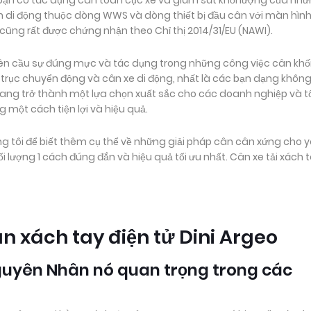
 bạn có tác dụng cân toàn cục xe và giám sát khối lượng của nh
n di động thuộc dòng WWS và dòng thiết bị đầu cân với màn hìn
cũng rất được chứng nhận theo Chỉ thị 2014/31/EU (NAWI).
n cầu sự đúng mực và tác dụng trong những công việc cân khố
trục chuyển động và cân xe di động, nhất là các bạn dạng khôn
đang trở thành một lựa chọn xuất sắc cho các doanh nghiệp và t
 một cách tiện lợi và hiệu quả.
 tôi để biết thêm cụ thể về những giải pháp cân cân xứng cho 
lượng 1 cách đúng đắn và hiệu quả tối ưu nhất. Cân xe tải xách 
n xách tay điện tử Dini Argeo
 Nguyên Nhân nó quan trọng trong các