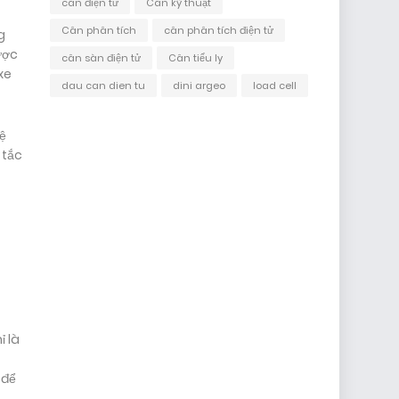
cân điện tử
Cân kỹ thuật
Cân phân tích
cân phân tích điện tử
g
ược
cân sàn điện tử
Cân tiểu ly
xe
dau can dien tu
dini argeo
load cell
ệ
 tắc
 là
 để