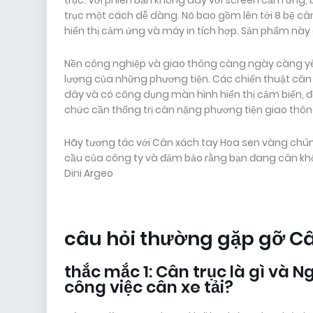
trục. Với phiên bản không dây với screen cảm ứng,
trục một cách dễ dàng. Nó bao gồm lên tới 8 bệ câ
hiển thị cảm ứng và máy in tích hợp. Sản phẩm này 
Nền công nghiệp và giao thông càng ngày càng yê
lượng của những phương tiện. Các chiến thuật cân 
dây và có công dụng màn hình hiển thị cảm biến, 
chức cần thống trị cân nặng phương tiện giao thông
Hãy tương tác với Cân xách tay Hoa sen vàng chúng
cầu của công ty và đảm bảo rằng bạn đang cân khối 
Dini Argeo
câu hỏi thường gặp gỡ Câ
thắc mắc 1: Cân trục là gì và
công việc cân xe tải?