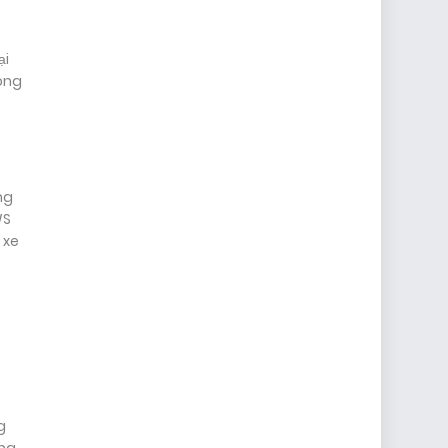
ại
dòng
ng
WS
 xe
g