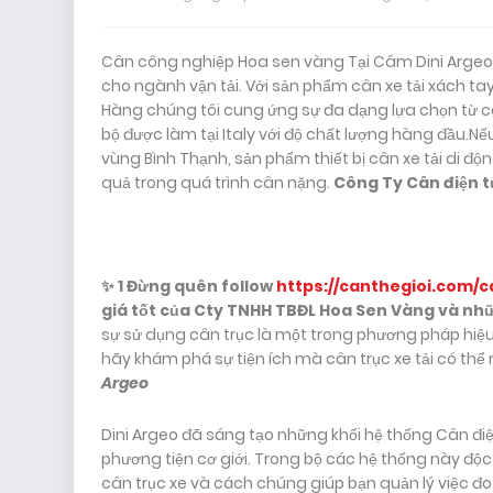
Cân công nghiệp Hoa sen vàng Tại Câm Dini Argeo,
cho ngành vận tải. Với sản phẩm cân xe tải xách tay
Hàng chúng tôi cung ứng sự đa dạng lựa chọn từ c
bộ được làm tại Italy với độ chất lượng hàng đầu.
vùng Bình Thạnh, sản phẩm thiết bị cân xe tải di đ
quả trong quá trình cân nặng.
Công Ty Cân điện tử
✨
1 Đừng quên follow
https://canthegioi.com/c
giá tốt của Cty TNHH TBĐL Hoa Sen Vàng và nh
sự sử dụng cân trục là một trong phương pháp hiệ
hãy khám phá sự tiện ích mà cân trục xe tải có thể
Argeo
Dini Argeo đã sáng tạo những khối hệ thống Cân điệ
phương tiện cơ giới. Trong bộ các hệ thống này độc 
cân trục xe và cách chúng giúp bạn quản lý việc đo 