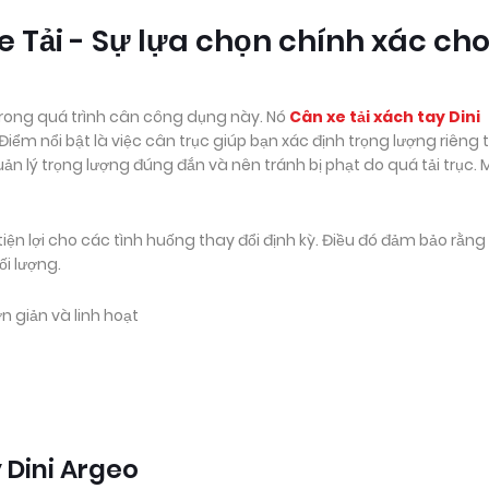
e Tải - Sự lựa chọn chính xác ch
rong quá trình cân công dụng này. Nó
Cân xe tải xách tay Dini
m nổi bật là việc cân trục giúp bạn xác định trọng lượng riêng 
uản lý trọng lượng đúng đắn và nên tránh bị phạt do quá tải trục.
 tiện lợi cho các tình huống thay đổi định kỳ. Điều đó đảm bảo rằng
ối lượng.
n giản và linh hoạt
 Dini Argeo