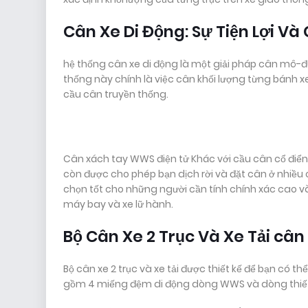
Cân Xe Di Động: Sự Tiện Lợi Và
hệ thống cân xe di động là một giải pháp cân mô-đu
thống này chính là việc cân khối lượng từng bánh x
cầu cân truyền thống.
Cân xách tay WWS điện tử Khác với cầu cân cổ điển,
còn được cho phép bạn dịch rời và đặt cân ở nhiều 
chọn tốt cho những người cần tính chính xác cao và
máy bay và xe lữ hành.
Bộ Cân Xe 2 Trục Và Xe Tải cân 
Bộ cân xe 2 trục và xe tải được thiết kế để bạn có 
gồm 4 miếng đệm di động dòng WWS và dòng thiết b