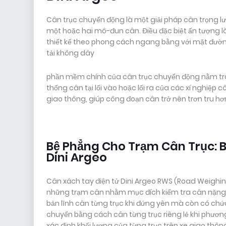
Cân trục chuyển động là một giải pháp cân trọng l
một hoặc hai mô-đun cân. Điều đặc biệt ấn tượng l
thiết kế theo phong cách ngang bằng với mặt đườn
tải không dây
phần mềm chính của cân trục chuyển động nằm tro
thống cân tại lối vào hoặc lối ra của các xí nghiệp
giao thông, giúp công đoạn cân trở nên trơn tru hơ
Bệ Phẳng Cho Trạm Cân Trục: 
Dini Argeo
Cân xách tay điện tử Dini Argeo RWS (Road Weighing 
những trạm cân nhằm mục đích kiểm tra cân nặng c
bản lĩnh cân từng trục khi đứng yên mà còn có chứ
chuyển bằng cách cân từng trục riêng lẻ khi phương
xác định khối lượng của từng trục trên xe giao thôn