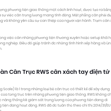
ượng phương tiện giao thông một cách linh hoạt, được tạo ra bằn
à sự việc cân trọng lượng mang tính động. Mặt phẳng cân phải đ
g và không yên cầu sự can thiệp của người vận hành. Trạm cân 
ng việc cân những phương tiện thường xuyên hoặc setup khối h
 công nghiệp. Điều đó giúp tránh đc những tình hình xếp hàng và ùn
n.
Bàn Cân Trục RWS cân xách tay điện tử
Scale) là 1 trong những loại bệ cân trục có thiết kế để xây dựng
ủa từng trục trên những phương tiện giao thông. RWS không chỉ
c năng thống kê giám sát trọng lượng của phương tiện đang di
 tiện đang hoạt động. RWS đã đc tuân thủ theo chỉ thị 2014/31/EU
g.