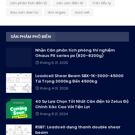
cân phân tích điện tử
cân sàn điện tử
Cân tiểu ly
dau can dien tu
dini argeo
load cell
SẢN PHẨM PHỔ BIẾN
Nhận Cân phân tích phòng thí nghiệm
Ohaus PX series px (820–8200g)
tháng 6 21, 2025
Loadcell Shear Beam SBX-1K-3000-45000
Tải Trọng 3000kg Đến 4500kg
tháng 4 01, 2026
40 Sự Lựa Chọn Tốt Nhất Cân điện tử Zelus Độ
Chính Xác Cao Với Tiện Lợi
tháng 8 21, 2024
RSBT: Loadcell dạng thanh double shear
beam