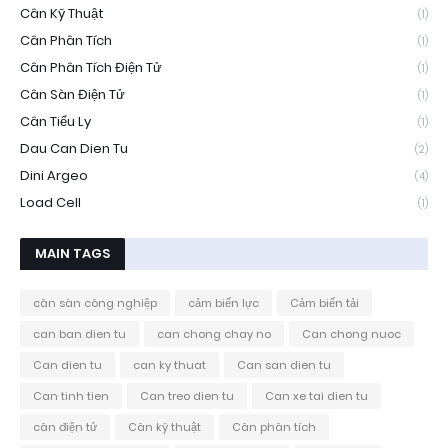
Cân Kỹ Thuật
(1)
Cân Phân Tích
(1)
Cân Phân Tích Điện Tử
(1)
Cân Sàn Điện Tử
(1)
Cân Tiểu Ly
(1)
Dau Can Dien Tu
(2)
Dini Argeo
(4)
Load Cell
(1)
MAIN TAGS
cân sàn công nghiệp
cảm biến lực
Cảm biến tải
can ban dien tu
can chong chay no
Can chong nuoc
Can dien tu
can ky thuat
Can san dien tu
Can tinh tien
Can treo dien tu
Can xe tai dien tu
cân điện tử
Cân kỹ thuật
Cân phân tích