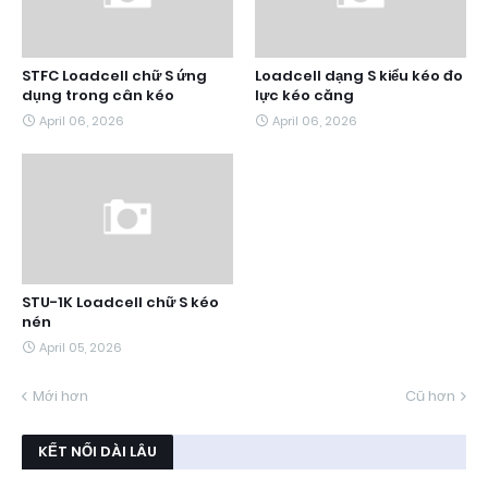
STFC Loadcell chữ S ứng
Loadcell dạng S kiểu kéo đo
dụng trong cân kéo
lực kéo căng
April 06, 2026
April 06, 2026
STU-1K Loadcell chữ S kéo
nén
April 05, 2026
Mới hơn
Cũ hơn
KẾT NỐI DÀI LÂU