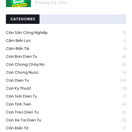
tháng 8 21, 2024
CATEGORIES
Cân Sàn Công Nghiệp
(1)
Cảm Biến Lực
(1)
Cảm Biến Tải
(1)
Can Ban Dien Tu
(9)
Can Chong Chay No
(5)
Can Chong Nuoc
(4)
Can Dien Tu
(39)
Can Ky Thuat
(5)
Can San Dien Tu
(1)
Can Tinh Tien
(6)
Can Treo Dien Tu
(2)
Can Xe Tai Dien Tu
(6)
Cân Điện Tử
(1)