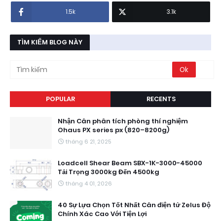
1.5k
3.1k
TÌM KIẾM BLOG NÀY
POPULAR
RECENTS
Nhận Cân phân tích phòng thí nghiệm
Ohaus PX series px (820–8200g)
tháng 6 21, 2025
Loadcell Shear Beam SBX-1K-3000-45000
Tải Trọng 3000kg Đến 4500kg
tháng 4 01, 2026
40 Sự Lựa Chọn Tốt Nhất Cân điện tử Zelus Độ
Chính Xác Cao Với Tiện Lợi