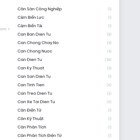
Cân Sàn Công Nghiệp
(1)
Cảm Biến Lực
(1)
Cảm Biến Tải
(1)
hơn
Can Ban Dien Tu
(9)
Can Chong Chay No
(5)
Can Chong Nuoc
(4)
Can Dien Tu
(39)
Can Ky Thuat
(5)
Can San Dien Tu
(1)
Can Tinh Tien
(6)
Can Treo Dien Tu
(2)
Can Xe Tai Dien Tu
(6)
Cân Điện Tử
(1)
Cân Kỹ Thuật
(1)
Cân Phân Tích
(1)
Cân Phân Tích Điện Tử
(1)