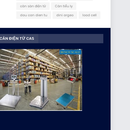
cân sàn điện tử
Cân tiểu ly
dau can dien tu
dini argeo
load cell
CÂN ĐIỆN TỬ CAS