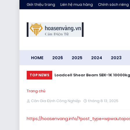
Giới thiệu trang
Liên hệ mua hàng
Chính sách riêng
HOME
2026
2025
2024
2023
Loadcell Shear Beam SBX-1K 10000kg
TOP NEWS
Trang chủ
Cân Gia Định Công Nghiệp
tháng 8 13, 2025
https://hoasenvang.info/?post_type=wpwautopo