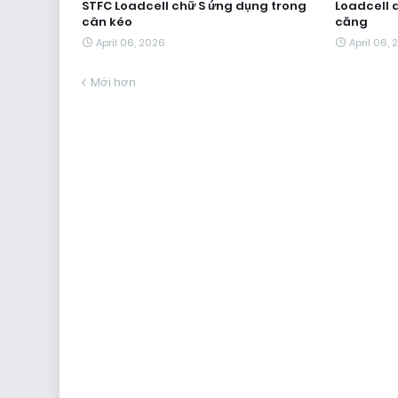
STFC Loadcell chữ S ứng dụng trong
Loadcell d
cân kéo
căng
April 06, 2026
April 06,
Mới hơn