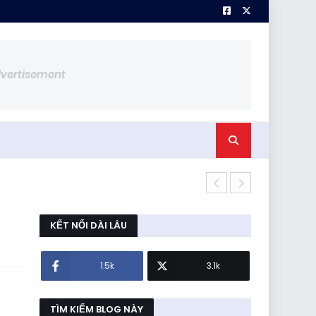
dvertisement
Thiết bị cân
KẾT NỐI DÀI LÂU
1.5k
3.1k
TÌM KIẾM BLOG NÀY