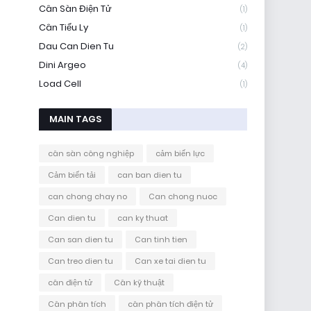
Cân Sàn Điện Tử
(1)
Cân Tiểu Ly
(1)
Dau Can Dien Tu
(2)
Dini Argeo
(4)
Load Cell
(1)
MAIN TAGS
cân sàn công nghiệp
cảm biến lực
Cảm biến tải
can ban dien tu
can chong chay no
Can chong nuoc
Can dien tu
can ky thuat
Can san dien tu
Can tinh tien
Can treo dien tu
Can xe tai dien tu
cân điện tử
Cân kỹ thuật
Cân phân tích
cân phân tích điện tử