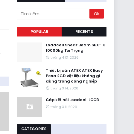
POPULAR
RECENTS
Loadcell Shear Beam SBX-1K
10000kg Tải Trọng
ử
tháng 4 01, 2026
Thiết bị cân ATEX ATEX Easy
Pesa 2GD vật liệu không gỉ
dùng trong công nghiệp
tháng 3 14, 2026
Cáp kết nối Loadcell LCCB
tháng 3 11, 2026
CATEGORIES