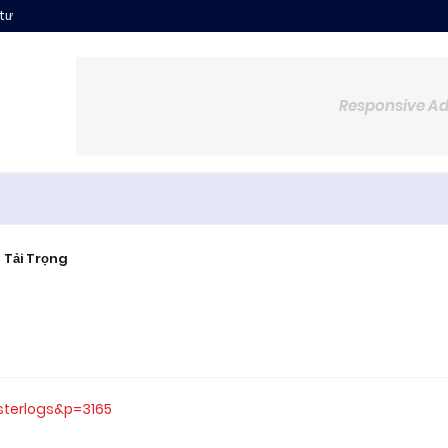
 tư
Responsive A
 Tải Trọng
sterlogs&p=3165