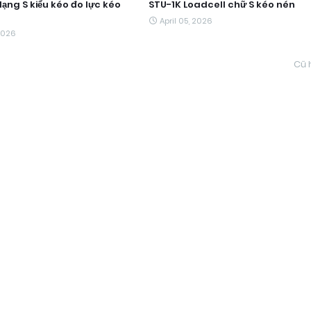
ạng S kiểu kéo đo lực kéo
STU-1K Loadcell chữ S kéo nén
April 05, 2026
 2026
Cũ 