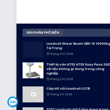
SẢN PHẨM PHỔ BIẾN
Loadcell Shear Beam SBX-1K 10000k
Tải Trọng
tháng 4 01, 2026
Thiết bị cân ATEX ATEX Easy Pesa 2G
vật liệu không gỉ dùng trong công
nghiệp
tháng 3 14, 2026
Cáp kết nối Loadcell LCCB
tháng 3 11, 2026
STFC Loadcell chữ S ứng dụng trong