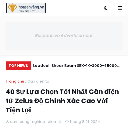
Responsive Advertisement
thí nghiệm
Loadcell Shear Beam SBX-1K-3000-45000
Th
TOP NEWS
00g)
Tải Trọng 3000kg Đến 4500kg
kh
Trang chủ
Can dien tu
40 Sự Lựa Chọn Tốt Nhất Cân điện
tử Zelus Độ Chính Xác Cao Với
Tiện Lợi
can_cong_nghiep_dien_tu
tháng 8 21, 2024