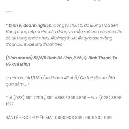
---
* Định vị doanh nghiệp
: Công ty Thiết bị đo lường Hoa Sen
Vàng cung cấp nhiều kiểu dáng và mẫu mã cân với các cấp
độ tải trọng khác nhau. #Cânkỹthuật #ctyhoasenvàng
#cânđiệntửsiêuthị #Cântreo
(Kinh doanh) 82/2/11 Đinh Bộ Lĩnh, P.26, Q. Bình Thạnh, Tp.
Hồ Chí Minh
>> hẻm xe tải 1,5 tấn / xe khách 45 chỗ / Có thể đậu xe Ôtô
qua đêm … !
Tel: (028) 3511 7799 / 3511 4858 / 3511 4859 – Fax: (028) 3898
1277
BÁN LẺ - CÓ KHUYẾN MẠI : 0906 903 369 | 0901 334 669