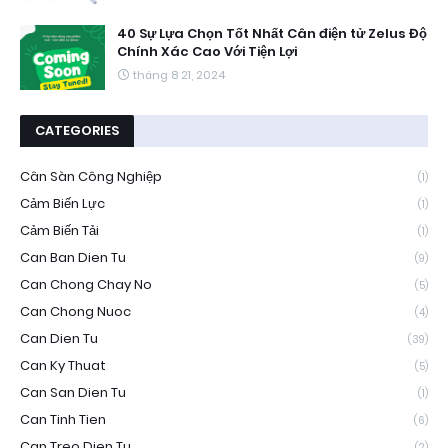
40 Sự Lựa Chọn Tốt Nhất Cân điện tử Zelus Độ
Chính Xác Cao Với Tiện Lợi
tháng 8 21, 2024
CATEGORIES
Cân Sàn Công Nghiệp
(1)
Cảm Biến Lực
(1)
Cảm Biến Tải
(1)
Can Ban Dien Tu
(9)
Can Chong Chay No
(5)
Can Chong Nuoc
(4)
Can Dien Tu
(39)
Can Ky Thuat
(5)
Can San Dien Tu
(1)
Can Tinh Tien
(6)
Can Treo Dien Tu
(2)