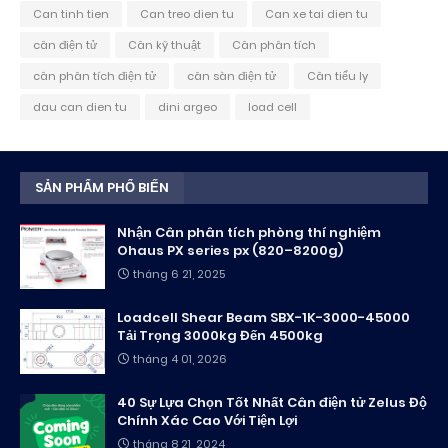
Can tinh tien
Can treo dien tu
Can xe tai dien tu
cân điện tử
Cân kỹ thuật
Cân phân tích
cân phân tích điện tử
cân sàn điện tử
Cân tiểu ly
dau can dien tu
dini argeo
load cell
SẢN PHẨM PHỔ BIẾN
Nhận Cân phân tích phòng thí nghiệm
Ohaus PX series px (820–8200g)
tháng 6 21, 2025
Loadcell Shear Beam SBX-1K-3000-45000
Tải Trọng 3000kg Đến 4500kg
tháng 4 01, 2026
40 Sự Lựa Chọn Tốt Nhất Cân điện tử Zelus Độ
Chính Xác Cao Với Tiện Lợi
tháng 8 21, 2024