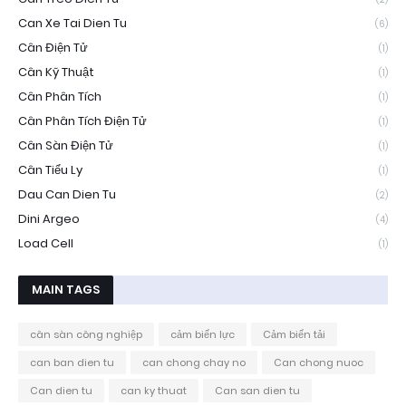
Can Xe Tai Dien Tu
(6)
Cân Điện Tử
(1)
Cân Kỹ Thuật
(1)
Cân Phân Tích
(1)
Cân Phân Tích Điện Tử
(1)
Cân Sàn Điện Tử
(1)
Cân Tiểu Ly
(1)
Dau Can Dien Tu
(2)
Dini Argeo
(4)
Load Cell
(1)
MAIN TAGS
cân sàn công nghiệp
cảm biến lực
Cảm biến tải
can ban dien tu
can chong chay no
Can chong nuoc
Can dien tu
can ky thuat
Can san dien tu