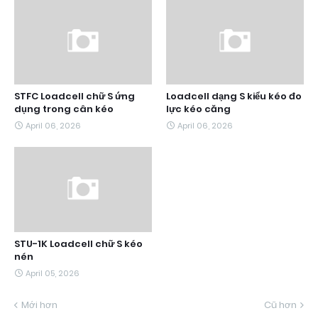
STFC Loadcell chữ S ứng
Loadcell dạng S kiểu kéo đo
dụng trong cân kéo
lực kéo căng
April 06, 2026
April 06, 2026
STU-1K Loadcell chữ S kéo
nén
April 05, 2026
Mới hơn
Cũ hơn