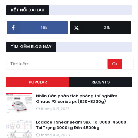
KẾT NỐI DÀI LÂU
1.5k
3.1k
TÌM KIẾM BLOG NÀY
POPULAR
RECENTS
Nhận Cân phân tích phòng thí nghiệm
Ohaus PX series px (820–8200g)
tháng 6 21, 2025
Loadcell Shear Beam SBX-1K-3000-45000
Tải Trọng 3000kg Đến 4500kg
tháng 4 01, 2026