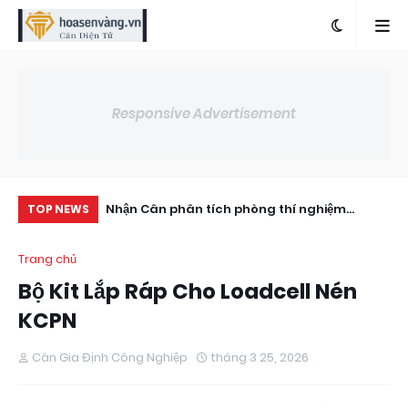
Responsive Advertisement
hernet-giao-
Nhận Cân phân tích phòng thí nghiệm
Lo
TOP NEWS
ho-bo-chi-thi-
Ohaus PX series px (820–8200g)
Tả
Trang chủ
Bộ Kit Lắp Ráp Cho Loadcell Nén
KCPN
Cân Gia Định Công Nghiệp
tháng 3 25, 2026