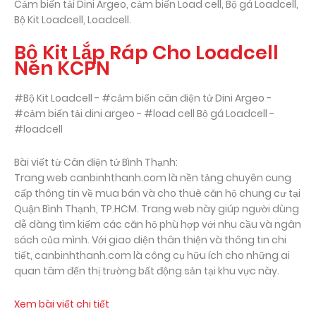
Cảm biến tải Dini Argeo, cảm biến Load cell, Bộ gá Loadcell,
Bộ Kit Loadcell, Loadcell.
Bộ Kit Lắp Ráp Cho Loadcell
Nén KCPN
#Bộ Kit Loadcell - #cảm biến cân điện tử Dini Argeo -
#cảm biến tải dini argeo - #load cell Bộ gá Loadcell -
#loadcell
Bài viết từ Cân điện tử Bình Thạnh:
Trang web canbinhthanh.com là nền tảng chuyên cung
cấp thông tin về mua bán và cho thuê căn hộ chung cư tại
Quận Bình Thạnh, TP.HCM. Trang web này giúp người dùng
dễ dàng tìm kiếm các căn hộ phù hợp với nhu cầu và ngân
sách của mình. Với giao diện thân thiện và thông tin chi
tiết, canbinhthanh.com là công cụ hữu ích cho những ai
quan tâm đến thị trường bất động sản tại khu vực này.
Xem bài viết chi tiết