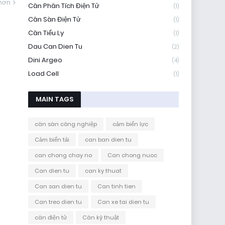
hơn
Cân Phân Tích Điện Tử
(1)
Cân Sàn Điện Tử
(1)
Cân Tiểu Ly
(1)
Dau Can Dien Tu
(2)
Dini Argeo
(4)
Load Cell
(1)
MAIN TAGS
cân sàn công nghiệp
cảm biến lực
Cảm biến tải
can ban dien tu
can chong chay no
Can chong nuoc
Can dien tu
can ky thuat
Can san dien tu
Can tinh tien
Can treo dien tu
Can xe tai dien tu
cân điện tử
Cân kỹ thuật