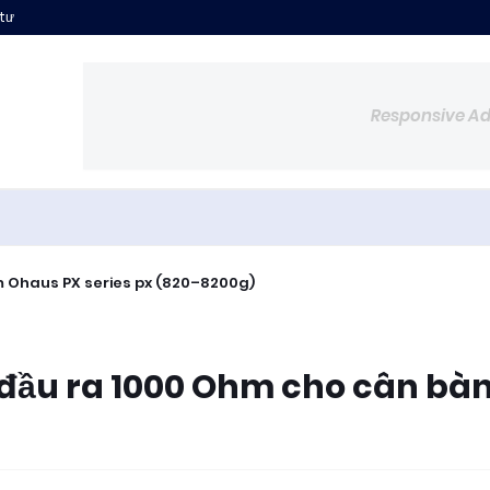
 tư
Responsive A
m Ohaus PX series px (820–8200g)
1 đầu ra 1000 Ohm cho cân bà