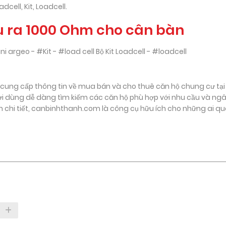
dcell, Kit, Loadcell.
ầu ra 1000 Ohm cho cân bàn
i argeo - #Kit - #load cell Bộ Kit Loadcell - #loadcell
ung cấp thông tin về mua bán và cho thuê căn hộ chung cư tại
i dùng dễ dàng tìm kiếm các căn hộ phù hợp với nhu cầu và ng
in chi tiết, canbinhthanh.com là công cụ hữu ích cho những ai q