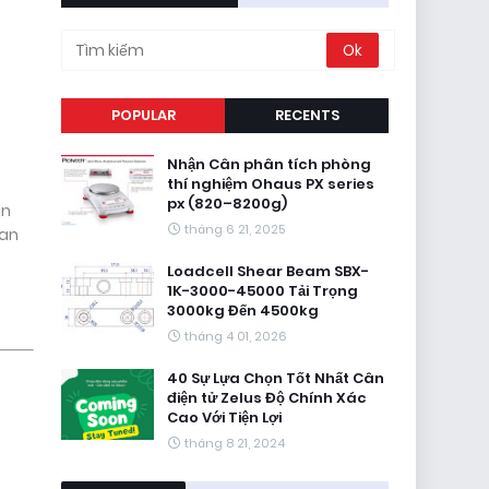
POPULAR
RECENTS
Nhận Cân phân tích phòng
thí nghiệm Ohaus PX series
px (820–8200g)
ân
tháng 6 21, 2025
uan
Loadcell Shear Beam SBX-
1K-3000-45000 Tải Trọng
3000kg Đến 4500kg
tháng 4 01, 2026
40 Sự Lựa Chọn Tốt Nhất Cân
điện tử Zelus Độ Chính Xác
Cao Với Tiện Lợi
tháng 8 21, 2024