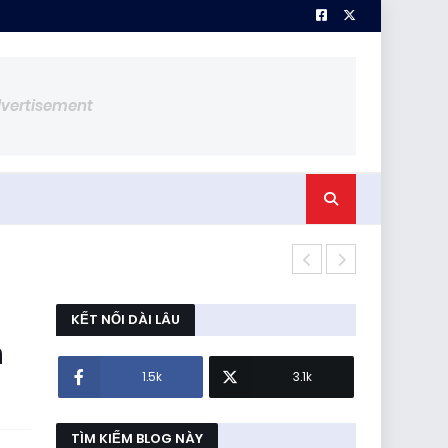
dvertisement
Loadcell Sh
KẾT NỐI DÀI LÂU
n
1.5k
3.1k
TÌM KIẾM BLOG NÀY