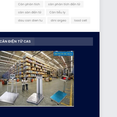
Cân phân tích
cân phân tích điện tử
cân sàn điện tử
Cân tiểu ly
dau can dien tu
dini argeo
load cell
CÂN ĐIỆN TỬ CAS