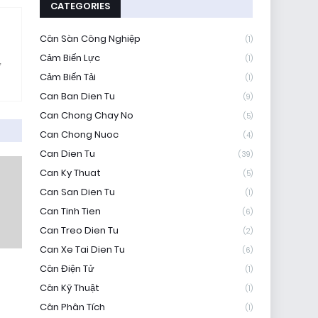
CATEGORIES
Cân Sàn Công Nghiệp
(1)
Cảm Biến Lực
(1)
ử
Cảm Biến Tải
(1)
Can Ban Dien Tu
(9)
Can Chong Chay No
(5)
Can Chong Nuoc
(4)
Can Dien Tu
(39)
Can Ky Thuat
(5)
Can San Dien Tu
(1)
Can Tinh Tien
(6)
Can Treo Dien Tu
(2)
Can Xe Tai Dien Tu
(6)
Cân Điện Tử
(1)
Cân Kỹ Thuật
(1)
Cân Phân Tích
(1)