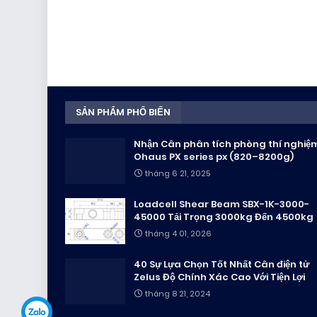
SẢN PHẨM PHỔ BIẾN
Nhận Cân phân tích phòng thí nghiệ
Ohaus PX series px (820–8200g)
tháng 6 21, 2025
Loadcell Shear Beam SBX-1K-3000-
45000 Tải Trọng 3000kg Đến 4500kg
tháng 4 01, 2026
40 Sự Lựa Chọn Tốt Nhất Cân điện tử
Zelus Độ Chính Xác Cao Với Tiện Lợi
tháng 8 21, 2024