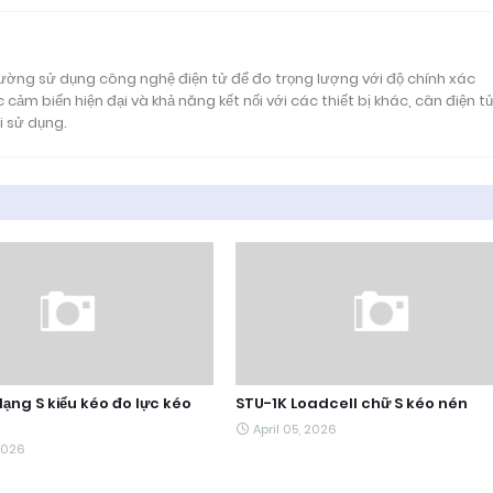
 lường sử dụng công nghệ điện tử để đo trọng lượng với độ chính xác
 cảm biến hiện đại và khả năng kết nối với các thiết bị khác, cân điện t
i sử dụng.
ạng S kiểu kéo đo lực kéo
STU-1K Loadcell chữ S kéo nén
April 05, 2026
 2026