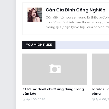
Cân Gia Định Công Nghiệp
Cân điện tử hoa sen vàng là thiết bị đo
cao. Với màn hình hiển thị số rõ ràng, các
mang lại sự tiện lợi và hiệu quả cho ngườ
YOU MIGHT LIKE
STFC Loadcell chữ S ứng dụng trong
Loadcell d
cân kéo
căng
April 06, 2026
April 06,