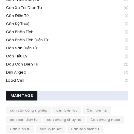
Can Xe Tai Dien Tu
(6)
Cân Điện Tử
(1)
Cân Kỹ Thuật
(1)
Cân Phân Tích
(1)
Cân Phân Tích Điện Tử
(1)
Cân Sàn Điện Tử
(1)
Cân Tiểu Ly
(1)
Dau Can Dien Tu
(2)
Dini Argeo
(4)
Load Cell
(1)
MAIN TAGS
cân sàn công nghiệp
cảm biến lực
Cảm biến tải
can ban dien tu
can chong chay no
Can chong nuoc
Can dien tu
can ky thuat
Can san dien tu