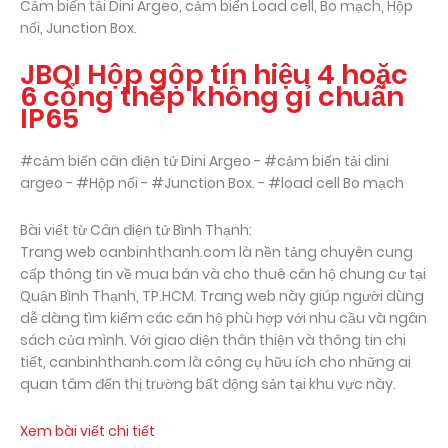
Cảm biến tải Dini Argeo, cảm biến Load cell, Bo mạch, Hộp
nối, Junction Box.
JBQI Hộp gộp tín hiệu 4 hoặc
6 cổng thép không gỉ chuẩn
IP65
#cảm biến cân điện tử Dini Argeo - #cảm biến tải dini
argeo - #Hộp nối - #Junction Box. - #load cell Bo mạch
Bài viết từ Cân điện tử Bình Thạnh:
Trang web canbinhthanh.com là nền tảng chuyên cung
cấp thông tin về mua bán và cho thuê căn hộ chung cư tại
Quận Bình Thạnh, TP.HCM. Trang web này giúp người dùng
dễ dàng tìm kiếm các căn hộ phù hợp với nhu cầu và ngân
sách của mình. Với giao diện thân thiện và thông tin chi
tiết, canbinhthanh.com là công cụ hữu ích cho những ai
quan tâm đến thị trường bất động sản tại khu vực này.
Xem bài viết chi tiết