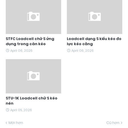
STFC Loadcell chữ S ứng
Loadcell dạng S kiểu kéo đo
dụng trong cân kéo
lực kéo căng
April 06, 2026
April 06, 2026
STU-1K Loadcell chữ S kéo
nén
April 05, 2026
Mới hơn
Cũ hơn