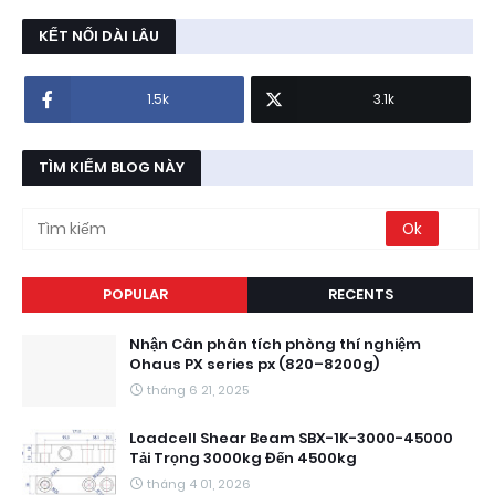
KẾT NỐI DÀI LÂU
1.5k
3.1k
TÌM KIẾM BLOG NÀY
POPULAR
RECENTS
Nhận Cân phân tích phòng thí nghiệm
Ohaus PX series px (820–8200g)
tháng 6 21, 2025
Loadcell Shear Beam SBX-1K-3000-45000
Tải Trọng 3000kg Đến 4500kg
tháng 4 01, 2026