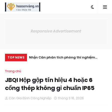
Responsive Advertisement
hernet-giao-
Nhận Cân phân tích phòng thí nghiệm
Lo
TOP NEWS
ho-bo-chi-thi-
Ohaus PX series px (820–8200g)
Tả
Trang chủ
JBQI Hộp gộp tín hiệu 4 hoặc 6
cổng thép không gỉ chuẩn IP65
Cân Gia Định Công Nghiệp
tháng 3 16, 2026