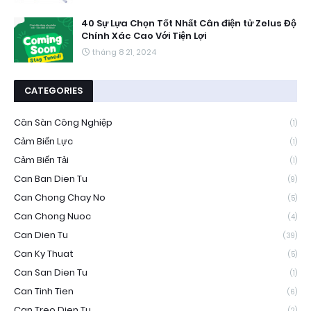
40 Sự Lựa Chọn Tốt Nhất Cân điện tử Zelus Độ
Chính Xác Cao Với Tiện Lợi
tháng 8 21, 2024
CATEGORIES
Cân Sàn Công Nghiệp
(1)
Cảm Biến Lực
(1)
Cảm Biến Tải
(1)
Can Ban Dien Tu
(9)
Can Chong Chay No
(5)
Can Chong Nuoc
(4)
Can Dien Tu
(39)
Can Ky Thuat
(5)
Can San Dien Tu
(1)
Can Tinh Tien
(6)
Can Treo Dien Tu
(2)