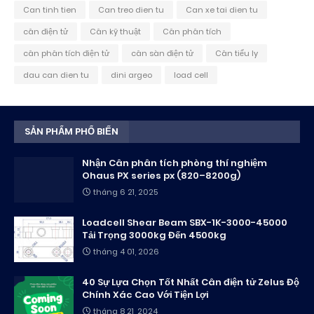
Can tinh tien
Can treo dien tu
Can xe tai dien tu
cân điện tử
Cân kỹ thuật
Cân phân tích
cân phân tích điện tử
cân sàn điện tử
Cân tiểu ly
dau can dien tu
dini argeo
load cell
SẢN PHẨM PHỔ BIẾN
Nhận Cân phân tích phòng thí nghiệm
Ohaus PX series px (820–8200g)
tháng 6 21, 2025
Loadcell Shear Beam SBX-1K-3000-45000
Tải Trọng 3000kg Đến 4500kg
tháng 4 01, 2026
40 Sự Lựa Chọn Tốt Nhất Cân điện tử Zelus Độ
Chính Xác Cao Với Tiện Lợi
tháng 8 21, 2024