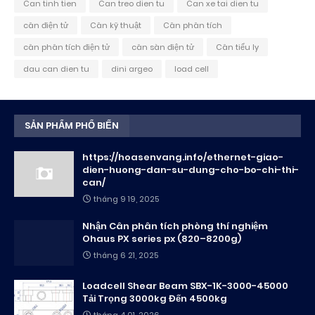
Can tinh tien
Can treo dien tu
Can xe tai dien tu
cân điện tử
Cân kỹ thuật
Cân phân tích
cân phân tích điện tử
cân sàn điện tử
Cân tiểu ly
dau can dien tu
dini argeo
load cell
SẢN PHẨM PHỔ BIẾN
https://hoasenvang.info/ethernet-giao-
dien-huong-dan-su-dung-cho-bo-chi-thi-
can/
tháng 9 19, 2025
Nhận Cân phân tích phòng thí nghiệm
Ohaus PX series px (820–8200g)
tháng 6 21, 2025
Loadcell Shear Beam SBX-1K-3000-45000
Tải Trọng 3000kg Đến 4500kg