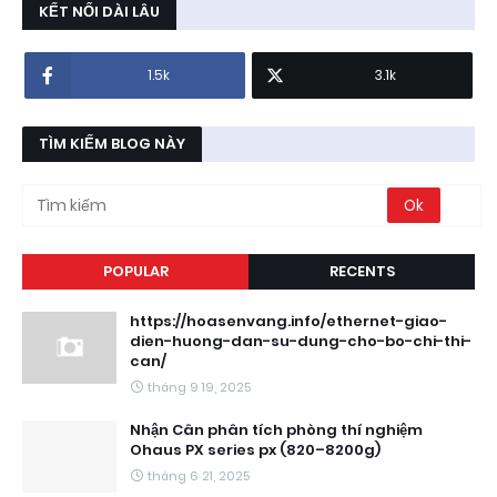
KẾT NỐI DÀI LÂU
1.5k
3.1k
TÌM KIẾM BLOG NÀY
POPULAR
RECENTS
https://hoasenvang.info/ethernet-giao-
dien-huong-dan-su-dung-cho-bo-chi-thi-
can/
tháng 9 19, 2025
Nhận Cân phân tích phòng thí nghiệm
Ohaus PX series px (820–8200g)
tháng 6 21, 2025