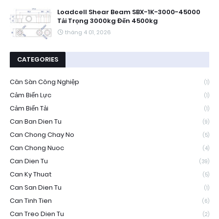
Loadcell Shear Beam SBX-1K-3000-45000
Tải Trọng 3000kg Đến 4500kg
tháng 4 01, 2026
CATEGORIES
Cân Sàn Công Nghiệp
(1)
Cảm Biến Lực
(1)
Cảm Biến Tải
(1)
Can Ban Dien Tu
(9)
Can Chong Chay No
(5)
Can Chong Nuoc
(4)
Can Dien Tu
(39)
Can Ky Thuat
(5)
Can San Dien Tu
(1)
Can Tinh Tien
(6)
Can Treo Dien Tu
(2)