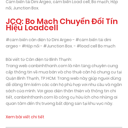
Cảm biến tải Dini Argeo, cảm biến Load cell, Bo mạch, Hộp
nối, Junction Box.
JCQ: Bo Mạch Chuyển Đổi Tín
Hiệu Loadcell
#cảm biến cân điện tử Dini Argeo - #cảm biến tải dini
argeo - #Hộp nối - #Junction Box. - #load cell Bo mạch
Bài viết từ Cân điện tử Bình Thạnh:
Trang web canbinhthanh.com là nền tảng chuyên cung
cấp thông tin về mua bán và cho thuê căn hộ chung cư tại
Quận Bình Thạnh, TP.HCM. Trang web này giúp người dùng
dễ dàng tìm kiếm các căn hộ phù hợp với nhu cầu và ngân
sách của mình. Với giao diện thân thiện và thông tin chi
tiết, canbinhthanh.com là công cụ hữu ích cho những ai
quan tâm đến thị trường bất động sản tại khu vực này.
Xem bài viết chi tiết