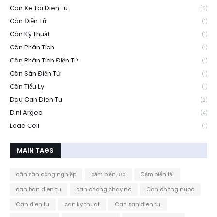
Can Xe Tai Dien Tu
(6)
Cân Điện Tử
(1)
Cân Kỹ Thuật
(1)
Cân Phân Tích
(1)
Cân Phân Tích Điện Tử
(1)
Cân Sàn Điện Tử
(1)
Cân Tiểu Ly
(1)
Dau Can Dien Tu
(2)
Dini Argeo
(4)
Load Cell
(1)
MAIN TAGS
cân sàn công nghiệp
cảm biến lực
Cảm biến tải
can ban dien tu
can chong chay no
Can chong nuoc
Can dien tu
can ky thuat
Can san dien tu