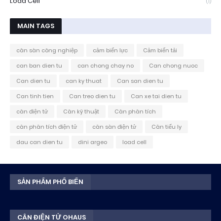
Load Cell
(1)
MAIN TAGS
cân sàn công nghiệp
cảm biến lực
Cảm biến tải
can ban dien tu
can chong chay no
Can chong nuoc
Can dien tu
can ky thuat
Can san dien tu
Can tinh tien
Can treo dien tu
Can xe tai dien tu
cân điện tử
Cân kỹ thuật
Cân phân tích
cân phân tích điện tử
cân sàn điện tử
Cân tiểu ly
dau can dien tu
dini argeo
load cell
SẢN PHẨM PHỔ BIẾN
CÂN ĐIỆN TỬ OHAUS