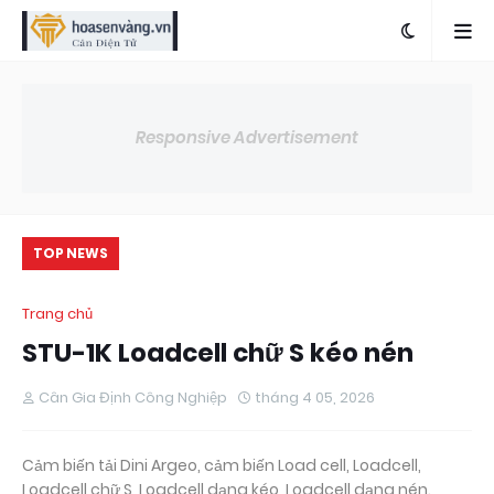
Responsive Advertisement
TOP NEWS
Trang chủ
STU-1K Loadcell chữ S kéo nén
Cân Gia Định Công Nghiệp
tháng 4 05, 2026
Cảm biến tải Dini Argeo, cảm biến Load cell, Loadcell,
Loadcell chữ S, Loadcell dạng kéo, Loadcell dạng nén.