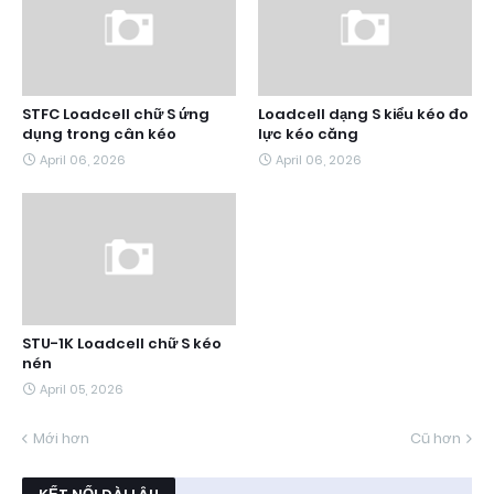
STFC Loadcell chữ S ứng
Loadcell dạng S kiểu kéo đo
dụng trong cân kéo
lực kéo căng
April 06, 2026
April 06, 2026
STU-1K Loadcell chữ S kéo
nén
April 05, 2026
Mới hơn
Cũ hơn