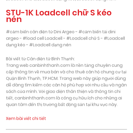
STU-1K Loadcell chữ S kéo
nén
#cảm biến cân điện tử Dini Argeo - #cảm biến tải dini
argeo - #load cell Loadcell - #Loadcell chữ S - #Loadcell
dạng kéo - #Loadcell dạng nén
Bài viết từ Cân điện tử Bình Thạnh:
Trang web canbinhthanh.com là nền tảng chuyên cung
cấp thông tin về mua bán và cho thuê căn hộ chung cư tại
Quận Bình Thạnh, TP.HCM. Trang web này giúp người dùng
dễ dàng tìm kiếm các căn hộ phù hợp với nhu cầu và ngân
sách của mình. Với giao diện thân thiện và thông tin chi
tiết, canbinhthanh.com là công cụ hữu ích cho những ai
quan tâm đến thị trường bất động sản tại khu vực này.
Xem bài viết chi tiết