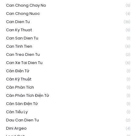
Can Chong Chay No
(5)
Can Chong Nuoc
(4)
Can Dien Tu
(39)
Can Ky Thuat
(5)
Can San Dien Tu
(1)
Can Tinh Tien
(6)
Can Treo Dien Tu
(2)
Can Xe Tai Dien Tu
(6)
Cân Điện Tử
(1)
Cân Kỹ Thuật
(1)
Cân Phân Tích
(1)
Cân Phân Tích Điện Tử
(1)
Cân Sàn Điện Tử
(1)
Cân Tiểu Ly
(1)
Dau Can Dien Tu
(2)
Dini Argeo
(4)