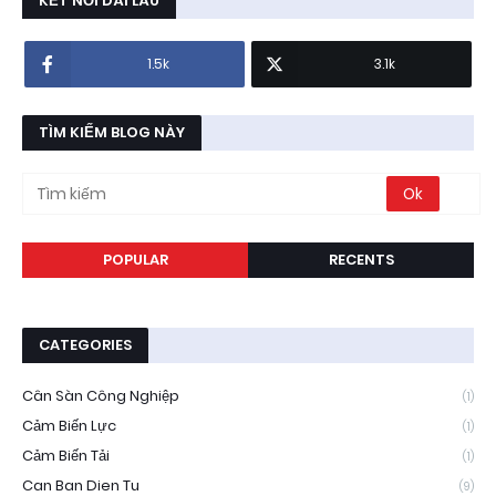
KẾT NỐI DÀI LÂU
1.5k
3.1k
TÌM KIẾM BLOG NÀY
POPULAR
RECENTS
CATEGORIES
Cân Sàn Công Nghiệp
(1)
Cảm Biến Lực
(1)
Cảm Biến Tải
(1)
Can Ban Dien Tu
(9)