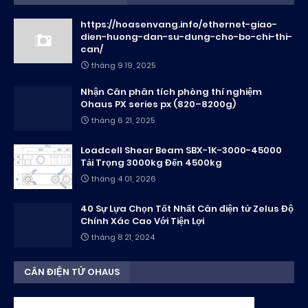
https://hoasenvang.info/ethernet-giao-
dien-huong-dan-su-dung-cho-bo-chi-thi-
can/
tháng 9 19, 2025
Nhận Cân phân tích phòng thí nghiệm
Ohaus PX series px (820–8200g)
tháng 6 21, 2025
Loadcell Shear Beam SBX-1K-3000-45000
Tải Trọng 3000kg Đến 4500kg
tháng 4 01, 2026
40 Sự Lựa Chọn Tốt Nhất Cân điện tử Zelus Độ
Chính Xác Cao Với Tiện Lợi
tháng 8 21, 2024
CÂN ĐIỆN TỬ OHAUS