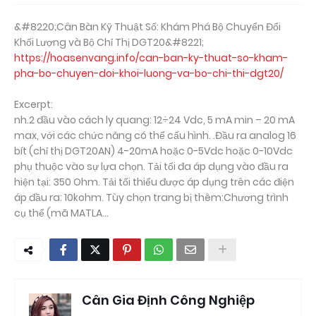
&#8220;Cân Bàn Kỹ Thuật Số: Khám Phá Bộ Chuyển Đổi
Khối Lượng và Bộ Chỉ Thị DGT20&#8221;
https://hoasenvang.info/can-ban-ky-thuat-so-kham-
pha-bo-chuyen-doi-khoi-luong-va-bo-chi-thi-dgt20/
Excerpt:
nh.2 đầu vào cách ly quang: 12÷24 Vdc, 5 mA min – 20 mA
max, với các chức năng có thể cấu hình. .Đầu ra analog 16
bít (chỉ thị DGT20AN) 4-20mA hoặc 0-5Vdc hoặc 0-10Vdc
phụ thuộc vào sự lựa chọn. Tải tối đa áp dụng vào đầu ra
hiện tại: 350 Ohm. Tải tối thiểu được áp dụng trên các điện
áp đầu ra: 10kohm. Tùy chọn trang bị thêm:Chương trình
cụ thể (mã MATLA...
Cân Gia Định Công Nghiệp