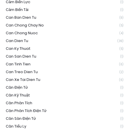
Cảm Biến Lực
(1)
Cảm Biến Tải
(1)
Can Ban Dien Tu
(9)
Can Chong Chay No
(5)
Can Chong Nuoc
(4)
Can Dien Tu
(39)
Can Ky Thuat
(5)
Can San Dien Tu
(1)
Can Tinh Tien
(6)
Can Treo Dien Tu
(2)
Can Xe Tai Dien Tu
(6)
Cân Điện Tử
(1)
Cân Kỹ Thuật
(1)
Cân Phân Tích
(1)
Cân Phân Tích Điện Tử
(1)
Cân Sàn Điện Tử
(1)
Cân Tiểu Ly
(1)