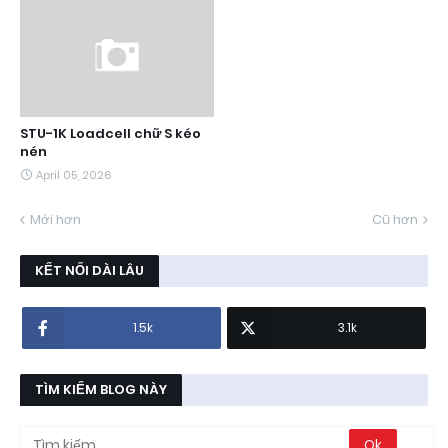
STU-1K Loadcell chữ S kéo
nén
April 05, 2026
Mới hơn
Cũ hơn
KẾT NỐI DÀI LÂU
1.5k
3.1k
TÌM KIẾM BLOG NÀY