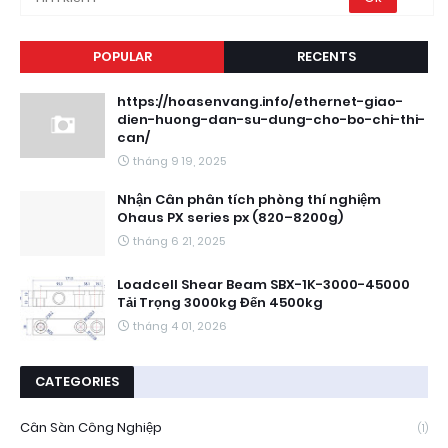
POPULAR
RECENTS
https://hoasenvang.info/ethernet-giao-
dien-huong-dan-su-dung-cho-bo-chi-thi-
can/
tháng 9 19, 2025
Nhận Cân phân tích phòng thí nghiệm
Ohaus PX series px (820–8200g)
tháng 6 21, 2025
Loadcell Shear Beam SBX-1K-3000-45000
Tải Trọng 3000kg Đến 4500kg
tháng 4 01, 2026
CATEGORIES
Cân Sàn Công Nghiệp
(1)