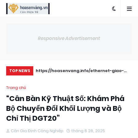
Responsive Advertisement
Bị Điện Tử cho
https://hoasenvang.info/ethernet-giao-
Nh
TOP NEWS
dien-huong-dan-su-dung-cho-bo-chi-thi-
Oh
Trang chủ
can/
“Cân Bàn Kỹ Thuật Số: Khám Phá
Bộ Chuyển Đổi Khối Lượng và Bộ
Chỉ Thị DGT20”
Cân Gia Định Công Nghiệp
tháng 8 28, 2025