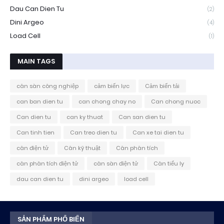
Dau Can Dien Tu
(2)
Dini Argeo
(4)
Load Cell
(1)
MAIN TAGS
cân sàn công nghiệp
cảm biến lực
Cảm biến tải
can ban dien tu
can chong chay no
Can chong nuoc
Can dien tu
can ky thuat
Can san dien tu
Can tinh tien
Can treo dien tu
Can xe tai dien tu
cân điện tử
Cân kỹ thuật
Cân phân tích
cân phân tích điện tử
cân sàn điện tử
Cân tiểu ly
dau can dien tu
dini argeo
load cell
SẢN PHẨM PHỔ BIẾN