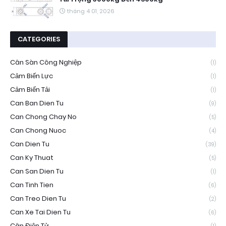
tháng 4 01, 2026
CATEGORIES
Cân Sàn Công Nghiệp
(1)
Cảm Biến Lực
(1)
Cảm Biến Tải
(1)
Can Ban Dien Tu
(9)
Can Chong Chay No
(5)
Can Chong Nuoc
(4)
Can Dien Tu
(39)
Can Ky Thuat
(5)
Can San Dien Tu
(1)
Can Tinh Tien
(6)
Can Treo Dien Tu
(2)
Can Xe Tai Dien Tu
(6)
Cân Điện Tử