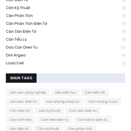
(1)
Cân Kỹ Thuật
(1)
Cân Phân Tích
(1)
Cân Phân Tích Điện Tử
(1)
Cân Sàn Điện Tử
(1)
Cân Tiểu Ly
(1)
Dau Can Dien Tu
(2)
Dini Argeo
(4)
Load Cell
(1)
MAIN TAGS
cân sàn công nghiệp
cảm biến lực
Cảm biến tải
can ban dien tu
can chong chay no
Can chong nuoc
Can dien tu
can ky thuat
Can san dien tu
Can tinh tien
Can treo dien tu
Can xe tai dien tu
cân điện tử
Cân kỹ thuật
Cân phân tích