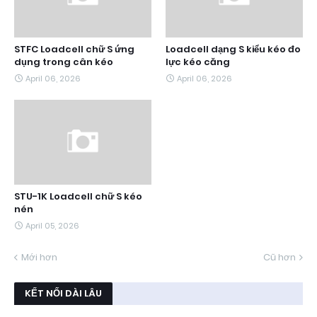
STFC Loadcell chữ S ứng
Loadcell dạng S kiểu kéo đo
dụng trong cân kéo
lực kéo căng
April 06, 2026
April 06, 2026
STU-1K Loadcell chữ S kéo
nén
April 05, 2026
Mới hơn
Cũ hơn
KẾT NỐI DÀI LÂU