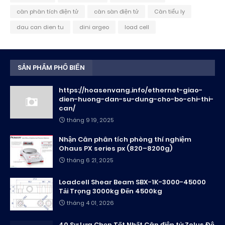
cân phân tích điện tử
cân sàn điện tử
Cân tiểu ly
dau can dien tu
dini argeo
load cell
SẢN PHẨM PHỔ BIẾN
https://hoasenvang.info/ethernet-giao-
dien-huong-dan-su-dung-cho-bo-chi-thi-
can/
tháng 9 19, 2025
Nhận Cân phân tích phòng thí nghiệm
Ohaus PX series px (820–8200g)
tháng 6 21, 2025
Loadcell Shear Beam SBX-1K-3000-45000
Tải Trọng 3000kg Đến 4500kg
tháng 4 01, 2026
40 Sự Lựa Chọn Tốt Nhất Cân điện tử Zelus Độ