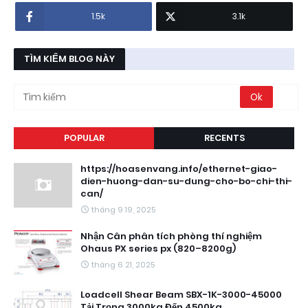
1.5k
3.1k
TÌM KIẾM BLOG NÀY
POPULAR
RECENTS
https://hoasenvang.info/ethernet-giao-
dien-huong-dan-su-dung-cho-bo-chi-thi-
can/
tháng 9 19, 2025
Nhận Cân phân tích phòng thí nghiệm
Ohaus PX series px (820–8200g)
tháng 6 21, 2025
Loadcell Shear Beam SBX-1K-3000-45000
Tải Trọng 3000kg Đến 4500kg