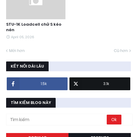
STU-1K Loadcell chữ S kéo
nén
April 05, 2026
Mới hơn
Cũ hơn
KẾT NỐI DÀI LÂU
1.5k
3.1k
TÌM KIẾM BLOG NÀY