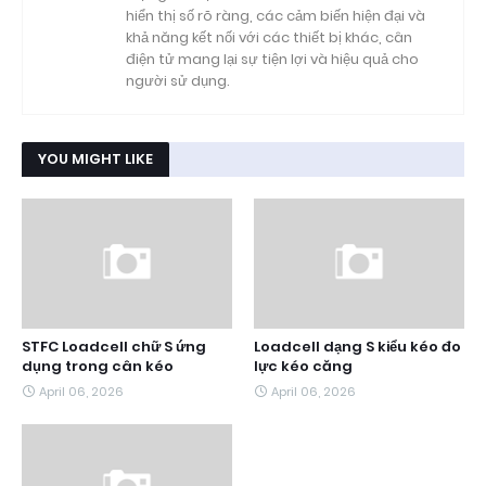
hiển thị số rõ ràng, các cảm biến hiện đại và
khả năng kết nối với các thiết bị khác, cân
điện tử mang lại sự tiện lợi và hiệu quả cho
người sử dụng.
YOU MIGHT LIKE
STFC Loadcell chữ S ứng
Loadcell dạng S kiểu kéo đo
dụng trong cân kéo
lực kéo căng
April 06, 2026
April 06, 2026