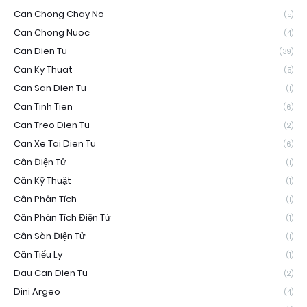
Can Chong Chay No
(5)
Can Chong Nuoc
(4)
Can Dien Tu
(39)
Can Ky Thuat
(5)
Can San Dien Tu
(1)
Can Tinh Tien
(6)
Can Treo Dien Tu
(2)
Can Xe Tai Dien Tu
(6)
Cân Điện Tử
(1)
Cân Kỹ Thuật
(1)
Cân Phân Tích
(1)
Cân Phân Tích Điện Tử
(1)
Cân Sàn Điện Tử
(1)
Cân Tiểu Ly
(1)
Dau Can Dien Tu
(2)
Dini Argeo
(4)