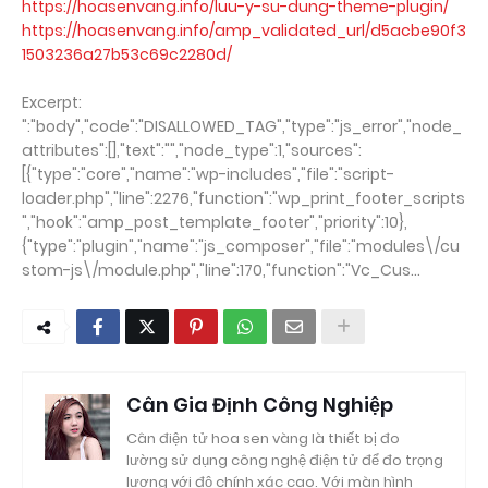
https://hoasenvang.info/luu-y-su-dung-theme-plugin/
https://hoasenvang.info/amp_validated_url/d5acbe90f3
1503236a27b53c69c2280d/
Excerpt:
":"body","code":"DISALLOWED_TAG","type":"js_error","node_
attributes":[],"text":"","node_type":1,"sources":
[{"type":"core","name":"wp-includes","file":"script-
loader.php","line":2276,"function":"wp_print_footer_scripts
","hook":"amp_post_template_footer","priority":10},
{"type":"plugin","name":"js_composer","file":"modules\/cu
stom-js\/module.php","line":170,"function":"Vc_Cus...
Cân Gia Định Công Nghiệp
Cân điện tử hoa sen vàng là thiết bị đo
lường sử dụng công nghệ điện tử để đo trọng
lượng với độ chính xác cao. Với màn hình