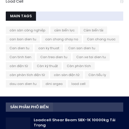
Load Cell
(1)
MAIN TAGS
cân sàn công nghiệp
cảm biến lực
Cảm biến tải
can ban dien tu
can chong chay no
Can chong nuoc
Can dien tu
can ky thuat
Can san dien tu
Can tinh tien
Can treo dien tu
Can xe tai dien tu
cân điện tử
Cân kỹ thuật
Cân phân tích
cân phân tích điện tử
cân sàn điện tử
Cân tiểu ly
dau can dien tu
dini argeo
load cell
SẢN PHẨM PHỔ BIẾN
Loadcell Shear Beam SBX-1K 10000kg Tải
Trọng