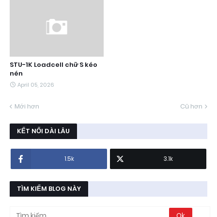
STU-1K Loadcell chữ S kéo
nén
April 05, 2026
Mới hơn
Cũ hơn
KẾT NỐI DÀI LÂU
1.5k
3.1k
TÌM KIẾM BLOG NÀY