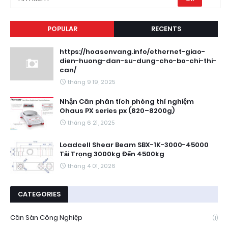
POPULAR
RECENTS
https://hoasenvang.info/ethernet-giao-
dien-huong-dan-su-dung-cho-bo-chi-thi-
can/
tháng 9 19, 2025
Nhận Cân phân tích phòng thí nghiệm
Ohaus PX series px (820–8200g)
tháng 6 21, 2025
Loadcell Shear Beam SBX-1K-3000-45000
Tải Trọng 3000kg Đến 4500kg
tháng 4 01, 2026
CATEGORIES
Cân Sàn Công Nghiệp
(1)