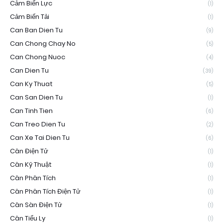
Cảm Biến Lực
(1)
Cảm Biến Tải
(1)
Can Ban Dien Tu
(9)
Can Chong Chay No
(5)
Can Chong Nuoc
(4)
Can Dien Tu
(39)
Can Ky Thuat
(5)
Can San Dien Tu
(1)
Can Tinh Tien
(6)
Can Treo Dien Tu
(2)
Can Xe Tai Dien Tu
(6)
Cân Điện Tử
(1)
Cân Kỹ Thuật
(1)
Cân Phân Tích
(1)
Cân Phân Tích Điện Tử
(1)
Cân Sàn Điện Tử
(1)
Cân Tiểu Ly
(1)