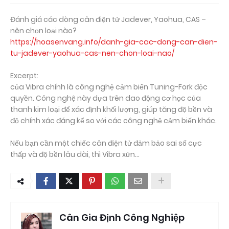
Đánh giá các dòng cân điện tử Jadever, Yaohua, CAS –
nên chọn loại nào?
https://hoasenvang.info/danh-gia-cac-dong-can-dien-
tu-jadever-yaohua-cas-nen-chon-loai-nao/
Excerpt:
của Vibra chính là công nghệ cảm biến Tuning-Fork độc
quyền. Công nghệ này dựa trên dao động cơ học của
thanh kim loại để xác định khối lượng, giúp tăng độ bền và
độ chính xác đáng kể so với các công nghệ cảm biến khác.
Nếu bạn cần một chiếc cân điện tử đảm bảo sai số cực
thấp và độ bền lâu dài, thì Vibra xứn...
Cân Gia Định Công Nghiệp