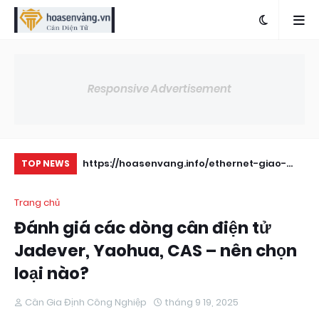
Responsive Advertisement
double shear
https://hoasenvang.info/ethernet-giao-
Nh
TOP NEWS
dien-huong-dan-su-dung-cho-bo-chi-thi-
Oh
Trang chủ
can/
Đánh giá các dòng cân điện tử
Jadever, Yaohua, CAS – nên chọn
loại nào?
Cân Gia Định Công Nghiệp
tháng 9 19, 2025