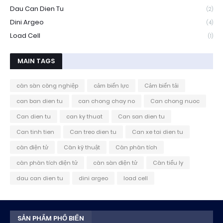
Dau Can Dien Tu
(2)
Dini Argeo
(4)
Load Cell
(1)
MAIN TAGS
cân sàn công nghiệp
cảm biến lực
Cảm biến tải
can ban dien tu
can chong chay no
Can chong nuoc
Can dien tu
can ky thuat
Can san dien tu
Can tinh tien
Can treo dien tu
Can xe tai dien tu
cân điện tử
Cân kỹ thuật
Cân phân tích
cân phân tích điện tử
cân sàn điện tử
Cân tiểu ly
dau can dien tu
dini argeo
load cell
SẢN PHẨM PHỔ BIẾN