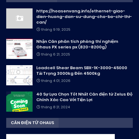
https://hoasenvang.info/ethernet-giao-
dien-huong-dan-su-dung-cho-bo-chi-thi-
can/
tháng 9 19, 2025
Nhận Cân phân tích phòng thí nghiệm
Ohaus PX series px (820–8200g)
tháng 6 21, 2025
Loadcell Shear Beam SBX-1K-3000-45000
Tải Trọng 3000kg Đến 4500kg
tháng 4 01, 2026
40 Sự Lựa Chọn Tốt Nhất Cân điện tử Zelus Độ
Chính Xác Cao Với Tiện Lợi
tháng 8 21, 2024
CÂN ĐIỆN TỬ OHAUS