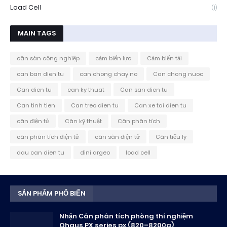
Load Cell
(1)
MAIN TAGS
cân sàn công nghiệp
cảm biến lực
Cảm biến tải
can ban dien tu
can chong chay no
Can chong nuoc
Can dien tu
can ky thuat
Can san dien tu
Can tinh tien
Can treo dien tu
Can xe tai dien tu
cân điện tử
Cân kỹ thuật
Cân phân tích
cân phân tích điện tử
cân sàn điện tử
Cân tiểu ly
dau can dien tu
dini argeo
load cell
SẢN PHẨM PHỔ BIẾN
Nhận Cân phân tích phòng thí nghiệm
Ohaus PX series px (820–8200g)