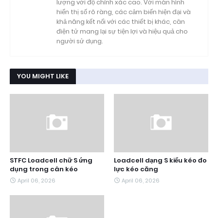
lượng với độ chính xác cao. Với màn hình
hiển thị số rõ ràng, các cảm biến hiện đại và
khả năng kết nối với các thiết bị khác, cân
điện tử mang lại sự tiện lợi và hiệu quả cho
người sử dụng.
YOU MIGHT LIKE
STFC Loadcell chữ S ứng
Loadcell dạng S kiểu kéo đo
dụng trong cân kéo
lực kéo căng
April 06, 2026
April 06, 2026