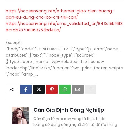
https://hoasenvang.info/ethernet-giao-dien-huong-
dan-su-dung-cho-bo-chi-thi-can/
https://hoasenvang.info/amp_validated_url/843e15bf613
8cfd678708063253bd40a/
Excerpt:
:"body","code":"DISALLOWED_TAG","type":"js_error","node_
attributes":[],"text":"","node_type":1,"sources":
[{"type":"core","name":"wp-includes","file":"script-
loader.php","line":2276,"function":"wp_print_footer_scripts
","hook":"amp_...
Cân Gia Định Công Nghiệp
Cân điện tử hoa sen vàng là thiết bị đo
lường sử dụng công nghệ điện tử để đo trọng