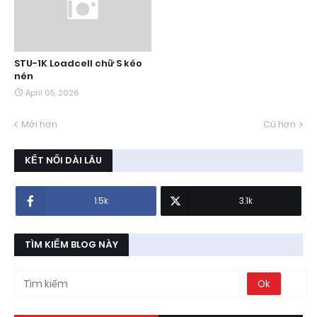
STU-1K Loadcell chữ S kéo
nén
April 05, 2026
Mới hơn
Cũ hơn
KẾT NỐI DÀI LÂU
1.5k
3.1k
TÌM KIẾM BLOG NÀY