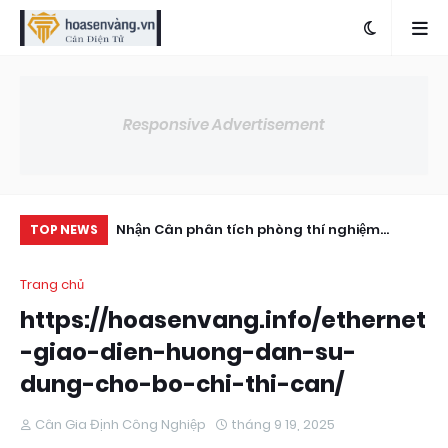
Responsive Advertisement
double shear
Nhận Cân phân tích phòng thí nghiệm
Lo
TOP NEWS
Ohaus PX series px (820–8200g)
Tả
Trang chủ
https://hoasenvang.info/ethernet
-giao-dien-huong-dan-su-
dung-cho-bo-chi-thi-can/
Cân Gia Định Công Nghiệp
tháng 9 19, 2025