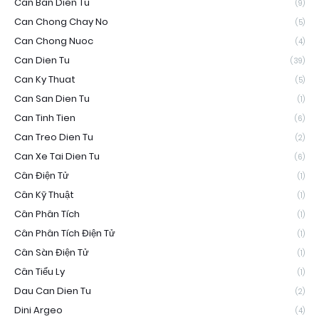
Can Ban Dien Tu
(9)
Can Chong Chay No
(5)
Can Chong Nuoc
(4)
Can Dien Tu
(39)
Can Ky Thuat
(5)
Can San Dien Tu
(1)
Can Tinh Tien
(6)
Can Treo Dien Tu
(2)
Can Xe Tai Dien Tu
(6)
Cân Điện Tử
(1)
Cân Kỹ Thuật
(1)
Cân Phân Tích
(1)
Cân Phân Tích Điện Tử
(1)
Cân Sàn Điện Tử
(1)
Cân Tiểu Ly
(1)
Dau Can Dien Tu
(2)
Dini Argeo
(4)