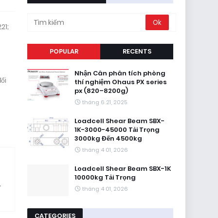
21;
POPULAR
RECENTS
Nhận Cân phân tích phòng
ổi
thí nghiệm Ohaus PX series
px (820–8200g)
tháng 6 21, 2025
Loadcell Shear Beam SBX-
1K-3000-45000 Tải Trọng
3000kg Đến 4500kg
tháng 4 01, 2026
Loadcell Shear Beam SBX-1K
10000kg Tải Trọng
ử
tháng 4 01, 2026
CATEGORIES