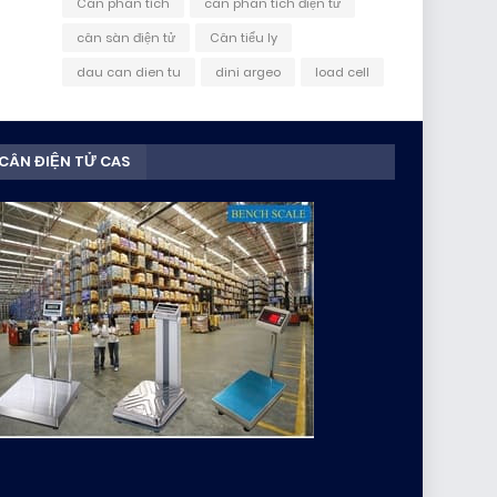
Cân phân tích
cân phân tích điện tử
cân sàn điện tử
Cân tiểu ly
dau can dien tu
dini argeo
load cell
CÂN ĐIỆN TỬ CAS