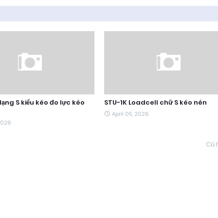
ạng S kiểu kéo đo lực kéo
STU-1K Loadcell chữ S kéo nén
April 05, 2026
 2026
Cũ 