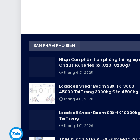
SẢN PHẨM PHỔ BIẾN
Nhận Cân phân tích phòng thí nghiệ
Ohaus PX series px (820–8200g)
tháng 6 21, 2025
Loadcell Shear Beam SBX-1K-3000-
45000 Tải Trọng 3000kg Đến 4500kg
tháng 4 01, 2026
Loadcell Shear Beam SBX-1K 10000k
Tải Trọng
tháng 4 01, 2026
Thiết bị cân ATEX ATEX Easy Pesa 2G