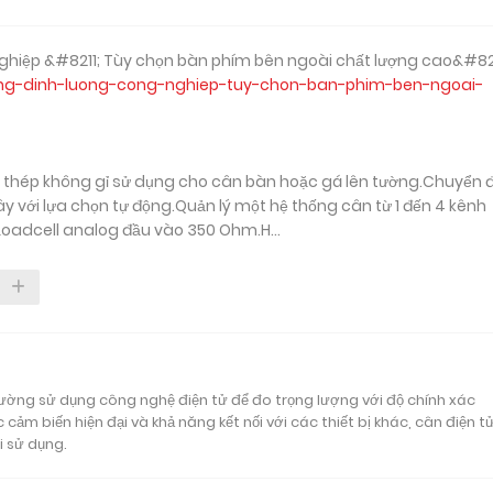
 nghiệp &#8211; Tùy chọn bàn phím bên ngoài chất lượng cao&#82
hong-dinh-luong-cong-nghiep-tuy-chon-ban-phim-ben-ngoai-
 thép không gỉ sử dụng cho cân bàn hoặc gá lên tường.Chuyển đ
ây với lựa chọn tự động.Quản lý một hệ thống cân từ 1 đến 4 kênh
6 Loadcell analog đầu vào 350 Ohm.H...
 lường sử dụng công nghệ điện tử để đo trọng lượng với độ chính xác
 cảm biến hiện đại và khả năng kết nối với các thiết bị khác, cân điện t
i sử dụng.