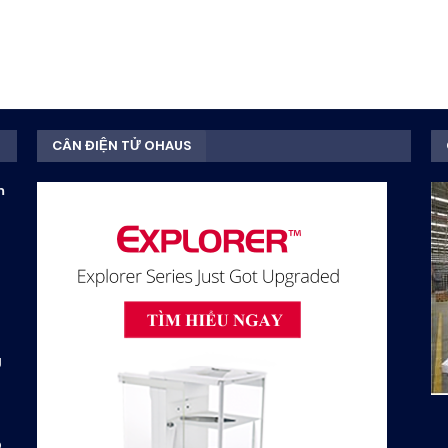
CÂN ĐIỆN TỬ OHAUS
m
g
D