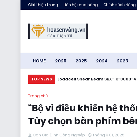
Giới thiệu trang
Liên hệ mua hàng
Chính sách riêng
HOME
2026
2025
2024
2023
Loadcell Shear Beam SBX-1K-3000-4
TOP NEWS
Trang chủ
“Bộ vi điều khiển hệ t
Tùy chọn bàn phím bên
Cân Gia Định Công Nghiệp
tháng 9 01, 2025