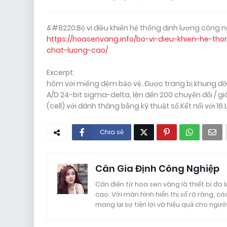
&#8220;Bộ vi điều khiển hệ thống định lượng công
https://hoasenvang.info/bo-vi-dieu-khien-he-t
chat-luong-cao/
Excerpt:
hôm với miếng đệm bảo vệ..Được trang bị khung đỡ
A/D 24-bit sigma-delta, lên đến 200 chuyển đổi / gi
(cell) với đánh thăng bằng kỹ thuật số.Kết nối với 1
Chia sẻ
Cân Gia Định Công Nghiệp
Cân điện tử hoa sen vàng là thiết bị đo
cao. Với màn hình hiển thị số rõ ràng, các
mang lại sự tiện lợi và hiệu quả cho ngườ