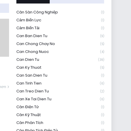
Cân Sàn Công Nghiệp
(1)
Cảm Biến Lực
(1)
Cảm Biến Tải
(1)
Can Ban Dien Tu
(9)
Can Chong Chay No
(5)
Can Chong Nuoc
(4)
Can Dien Tu
(39)
Can Ky Thuat
(5)
Can San Dien Tu
(1)
Can Tinh Tien
(6)
hơn
Can Treo Dien Tu
(2)
Can Xe Tai Dien Tu
(6)
Cân Điện Tử
(1)
Cân Kỹ Thuật
(1)
Cân Phân Tích
(1)
Cân Phân Tích Điện Tử
(1)