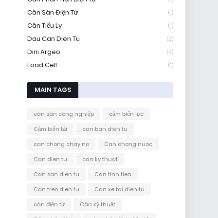
Cân Sàn Điện Tử
(1)
Cân Tiểu Ly
(1)
Dau Can Dien Tu
(2)
Dini Argeo
(4)
Load Cell
(1)
MAIN TAGS
cân sàn công nghiệp
cảm biến lực
Cảm biến tải
can ban dien tu
can chong chay no
Can chong nuoc
Can dien tu
can ky thuat
Can san dien tu
Can tinh tien
Can treo dien tu
Can xe tai dien tu
cân điện tử
Cân kỹ thuật