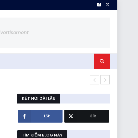
dvertisement
Loadcell She
KẾT NỐI DÀI LÂU
1.5k
3.1k
TÌM KIẾM BLOG NÀY