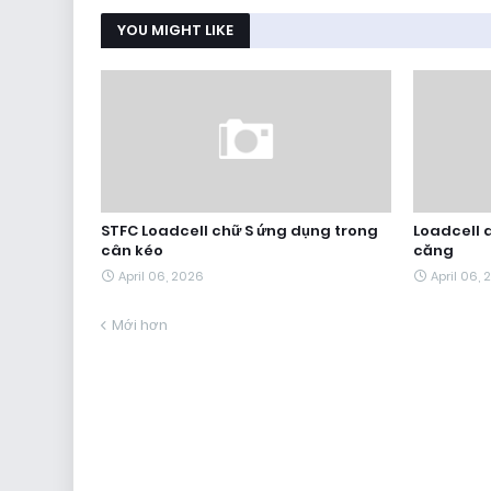
YOU MIGHT LIKE
STFC Loadcell chữ S ứng dụng trong
Loadcell d
cân kéo
căng
April 06, 2026
April 06,
Mới hơn