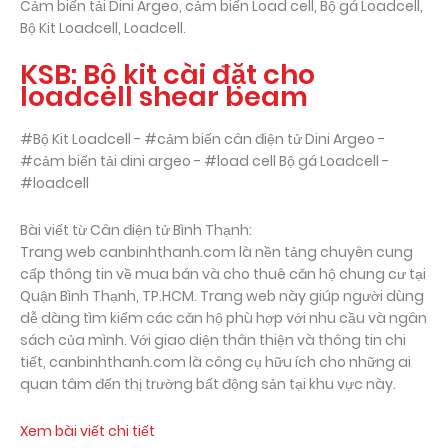
Cảm biến tải Dini Argeo, cảm biến Load cell, Bộ gá Loadcell,
Bộ Kit Loadcell, Loadcell.
KSB: Bộ kit cài đặt cho
loadcell shear beam
#Bộ Kit Loadcell - #cảm biến cân điện tử Dini Argeo -
#cảm biến tải dini argeo - #load cell Bộ gá Loadcell -
#loadcell
Bài viết từ Cân điện tử Bình Thạnh:
Trang web canbinhthanh.com là nền tảng chuyên cung
cấp thông tin về mua bán và cho thuê căn hộ chung cư tại
Quận Bình Thạnh, TP.HCM. Trang web này giúp người dùng
dễ dàng tìm kiếm các căn hộ phù hợp với nhu cầu và ngân
sách của mình. Với giao diện thân thiện và thông tin chi
tiết, canbinhthanh.com là công cụ hữu ích cho những ai
quan tâm đến thị trường bất động sản tại khu vực này.
Xem bài viết chi tiết