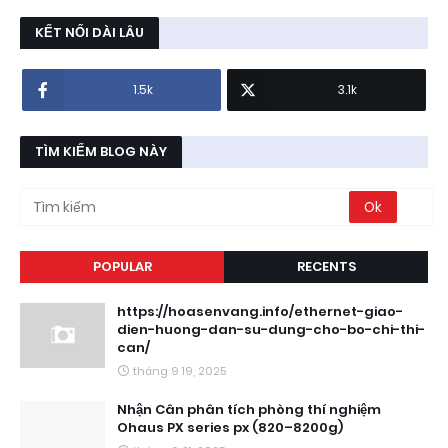
KẾT NỐI DÀI LÂU
1.5k
3.1k
TÌM KIẾM BLOG NÀY
POPULAR
RECENTS
https://hoasenvang.info/ethernet-giao-
dien-huong-dan-su-dung-cho-bo-chi-thi-
can/
tháng 9 19, 2025
Nhận Cân phân tích phòng thí nghiệm
Ohaus PX series px (820–8200g)