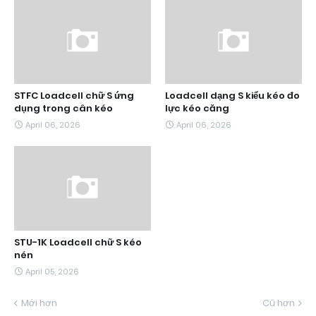
STFC Loadcell chữ S ứng
Loadcell dạng S kiểu kéo đo
dụng trong cân kéo
lực kéo căng
April 06, 2026
April 06, 2026
STU-1K Loadcell chữ S kéo
nén
April 05, 2026
Mới hơn
Cũ hơn