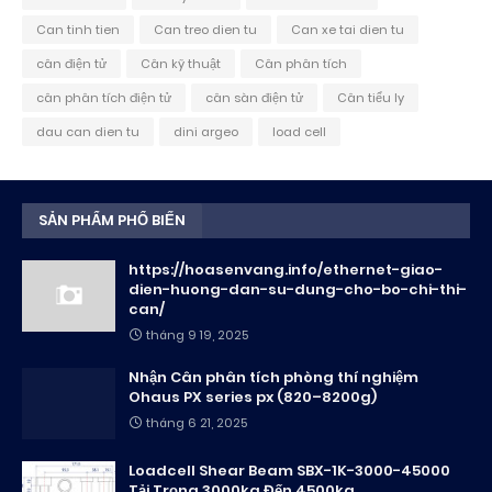
Can tinh tien
Can treo dien tu
Can xe tai dien tu
cân điện tử
Cân kỹ thuật
Cân phân tích
cân phân tích điện tử
cân sàn điện tử
Cân tiểu ly
dau can dien tu
dini argeo
load cell
SẢN PHẨM PHỔ BIẾN
https://hoasenvang.info/ethernet-giao-
dien-huong-dan-su-dung-cho-bo-chi-thi-
can/
tháng 9 19, 2025
Nhận Cân phân tích phòng thí nghiệm
Ohaus PX series px (820–8200g)
tháng 6 21, 2025
Loadcell Shear Beam SBX-1K-3000-45000
Tải Trọng 3000kg Đến 4500kg