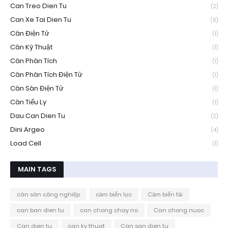
Can Treo Dien Tu
(2)
Can Xe Tai Dien Tu
(6)
Cân Điện Tử
(1)
Cân Kỹ Thuật
(1)
Cân Phân Tích
(1)
Cân Phân Tích Điện Tử
(1)
Cân Sàn Điện Tử
(1)
Cân Tiểu Ly
(1)
Dau Can Dien Tu
(2)
Dini Argeo
(4)
Load Cell
(1)
MAIN TAGS
cân sàn công nghiệp
cảm biến lực
Cảm biến tải
can ban dien tu
can chong chay no
Can chong nuoc
Can dien tu
can ky thuat
Can san dien tu