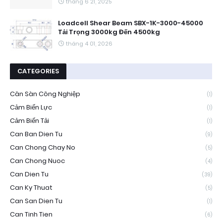
tháng 6 21, 2025
Loadcell Shear Beam SBX-1K-3000-45000
Tải Trọng 3000kg Đến 4500kg
tháng 4 01, 2026
CATEGORIES
Cân Sàn Công Nghiệp
(1)
Cảm Biến Lực
(1)
Cảm Biến Tải
(1)
Can Ban Dien Tu
(9)
Can Chong Chay No
(5)
Can Chong Nuoc
(4)
Can Dien Tu
(39)
Can Ky Thuat
(5)
Can San Dien Tu
(1)
Can Tinh Tien
(6)