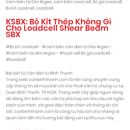
Cảm biến tải Dini Argeo, cảm biến Load cell, Bộ gá Loadcell,
Bộ Kit Loadcell, Loadcell.
KSBX: Bộ Kit Thép Không Gỉ
Cho Loadcell Shear Beam
SBX
#Bộ Kit Loadcell - #cảm biến cân điện tử Dini Argeo -
#cảm biến tải dini argeo - #load cell Bộ gá Loadcell -
#loadcell
Bài viết từ Cân điện tử Bình Thạnh:
Trang web canbinhthanh.com là nền tảng chuyên cung
cấp thông tin về mua bán và cho thuê căn hộ chung cư tại
Quận Bình Thạnh, TP.HCM. Trang web này giúp người dùng
dễ dàng tìm kiếm các căn hộ phù hợp với nhu cầu và ngân
sách của mình. Với giao diện thân thiện và thông tin chi
tiết, canbinhthanh.com là công cụ hữu ích cho những ai
quan tâm đến thị trường bất động sản tại khu vực này.