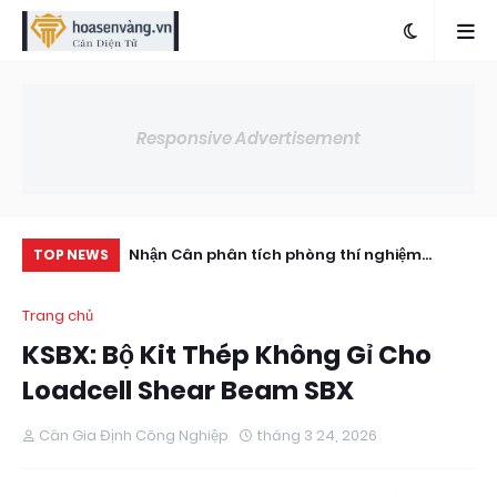
Responsive Advertisement
hernet-giao-
Nhận Cân phân tích phòng thí nghiệm
Lo
TOP NEWS
ho-bo-chi-thi-
Ohaus PX series px (820–8200g)
Tả
Trang chủ
KSBX: Bộ Kit Thép Không Gỉ Cho
Loadcell Shear Beam SBX
Cân Gia Định Công Nghiệp
tháng 3 24, 2026