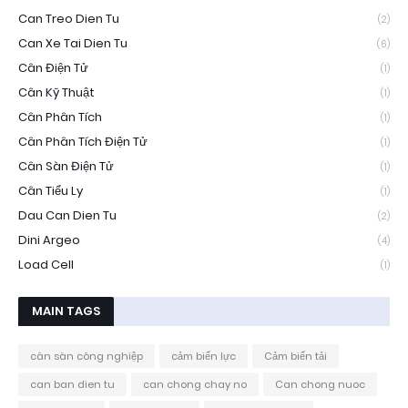
Can Treo Dien Tu
(2)
Can Xe Tai Dien Tu
(6)
Cân Điện Tử
(1)
Cân Kỹ Thuật
(1)
Cân Phân Tích
(1)
Cân Phân Tích Điện Tử
(1)
Cân Sàn Điện Tử
(1)
Cân Tiểu Ly
(1)
Dau Can Dien Tu
(2)
Dini Argeo
(4)
Load Cell
(1)
MAIN TAGS
cân sàn công nghiệp
cảm biến lực
Cảm biến tải
can ban dien tu
can chong chay no
Can chong nuoc