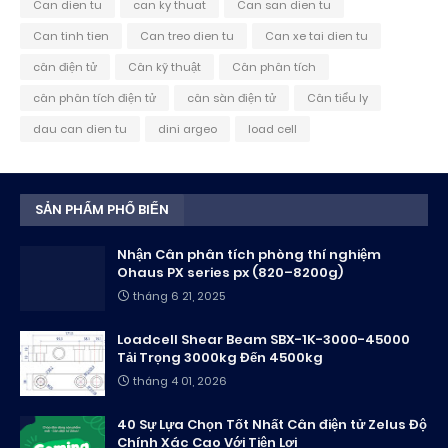
Can dien tu
can ky thuat
Can san dien tu
Can tinh tien
Can treo dien tu
Can xe tai dien tu
cân điện tử
Cân kỹ thuật
Cân phân tích
cân phân tích điện tử
cân sàn điện tử
Cân tiểu ly
dau can dien tu
dini argeo
load cell
SẢN PHẨM PHỔ BIẾN
Nhận Cân phân tích phòng thí nghiệm
Ohaus PX series px (820–8200g)
tháng 6 21, 2025
Loadcell Shear Beam SBX-1K-3000-45000
Tải Trọng 3000kg Đến 4500kg
tháng 4 01, 2026
40 Sự Lựa Chọn Tốt Nhất Cân điện tử Zelus Độ
Chính Xác Cao Với Tiện Lợi