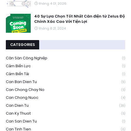
tháng 4 01, 2026
40 Sự Lựa Chọn Tốt Nhất Cân điện tử Zelus Độ
Chính Xác Cao Với Tiện Lợi
tháng 8 21, 2024
CATEGORIES
Cân Sàn Công Nghiệp
(1)
Cảm Biến Lực
(1)
Cảm Biến Tải
(1)
Can Ban Dien Tu
(9)
Can Chong Chay No
(5)
Can Chong Nuoc
(4)
Can Dien Tu
(39)
Can Ky Thuat
(5)
Can San Dien Tu
(1)
Can Tinh Tien
(6)