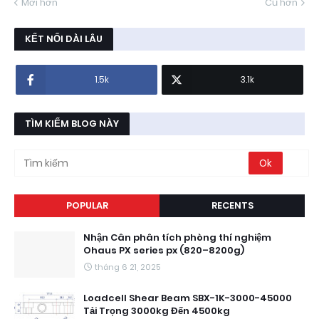
Mới hơn
Cũ hơn
KẾT NỐI DÀI LÂU
1.5k
3.1k
TÌM KIẾM BLOG NÀY
POPULAR
RECENTS
Nhận Cân phân tích phòng thí nghiệm
Ohaus PX series px (820–8200g)
tháng 6 21, 2025
Loadcell Shear Beam SBX-1K-3000-45000
Tải Trọng 3000kg Đến 4500kg