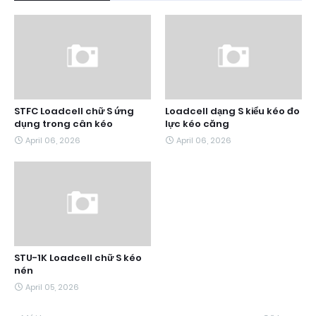
STFC Loadcell chữ S ứng
Loadcell dạng S kiểu kéo đo
dụng trong cân kéo
lực kéo căng
April 06, 2026
April 06, 2026
STU-1K Loadcell chữ S kéo
nén
April 05, 2026