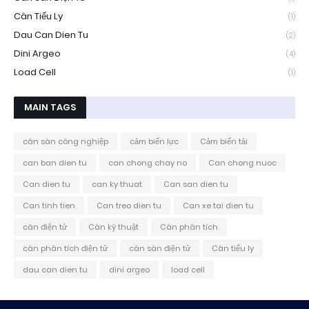
Cân Tiểu Ly
(1)
Dau Can Dien Tu
(2)
Dini Argeo
(4)
Load Cell
(1)
MAIN TAGS
cân sàn công nghiệp
cảm biến lực
Cảm biến tải
can ban dien tu
can chong chay no
Can chong nuoc
Can dien tu
can ky thuat
Can san dien tu
Can tinh tien
Can treo dien tu
Can xe tai dien tu
cân điện tử
Cân kỹ thuật
Cân phân tích
cân phân tích điện tử
cân sàn điện tử
Cân tiểu ly
dau can dien tu
dini argeo
load cell