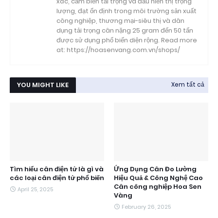
xác, cảm biến tải trọng và đầu hiển thị trọng
lượng, đạt ổn định trong môi trường sản xuất
công nghiệp, thương mại-siêu thị và dân
dụng tải trọng cân nặng 25 gram đến 50 tấn
được sử dụng phổ biến diện rộng. Read more
at: https://hoasenvang.com.vn/shops/
YOU MIGHT LIKE
Xem tất cả
Tìm hiểu cân điện tử là gì và
Ứng Dụng Cân Đo Lường
các loại cân điện tử phổ biến
Hiệu Quả & Công Nghệ Cao
Cân công nghiệp Hoa Sen
April 25, 2025
Vàng
February 26, 2025