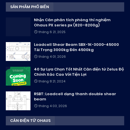
SẢN PHẨM PHỔ BIẾN
Nhận Cân phân tích phòng thí nghiệm
Ohaus PX series px (820–8200g)
tháng 6 21, 2025
Loadcell Shear Beam SBX-1K-3000-45000
Tải Trọng 3000kg Đến 4500kg
tháng 4 01, 2026
40 Sự Lựa Chọn Tốt Nhất Cân điện tử Zelus Độ
Chính Xác Cao Với Tiện Lợi
tháng 8 21, 2024
RSBT: Loadcell dạng thanh double shear
beam
tháng 4 03, 2026
CÂN ĐIỆN TỬ OHAUS