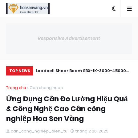
Responsive Advertisement
thí nghiệm
Loadcell Shear Beam SBX-1K-3000-45000
40
TOP NEWS
00g)
Tải Trọng 3000kg Đến 4500kg
Ch
Trang chủ
Can chong nuoc
Ứng Dụng Cân Đo Lường Hiệu Quả
& Công Nghệ Cao Cân công
nghiệp Hoa Sen Vàng
can_cong_nghiep_dien_tu
tháng 2 26, 2025