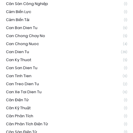
Cân Sàn Công Nghiệp
(1)
Cảm Biến Lực
(1)
Cảm Biến Tải
(1)
Can Ban Dien Tu
(9)
Can Chong Chay No
(5)
Can Chong Nuoc
(4)
Can Dien Tu
(39)
Can Ky Thuat
(5)
Can San Dien Tu
(1)
Can Tinh Tien
(6)
Can Treo Dien Tu
(2)
Can Xe Tai Dien Tu
(6)
Cân Điện Tử
(1)
Cân Kỹ Thuật
(1)
Cân Phân Tích
(1)
Cân Phân Tích Điện Tử
(1)
Cân Sàn Điện Tử
(1)