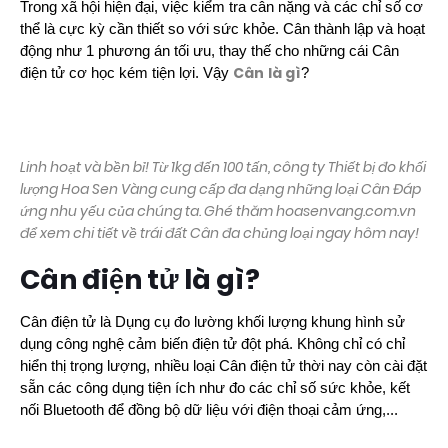
Trong xã hội hiện đại, việc kiểm tra cân nặng và các chỉ số cơ
thể là cực kỳ cần thiết so với sức khỏe. Cân thành lập và hoạt
động như 1 phương án tối ưu, thay thế cho những cái Cân
Cân
là gì
điện tử cơ học kém tiện lợi. Vậy
?
Linh hoạt và bền bỉ! Từ 1kg đến 100 tấn, công ty Thiết bị đo khối
lượng Hoa Sen Vàng cung cấp đa dạng những loại Cân Đáp
ứng nhu yếu của chúng ta. Ghé thăm
hoasenvang.com.vn
để xem chi tiết về trái đất Cân đa chủng loại ngay hôm nay!
Cân điện tử là gì?
Cân điện tử là Dụng cụ đo lường khối lượng khung hình sử
dụng công nghệ cảm biến điện tử đột phá. Không chỉ có chỉ
hiển thị trọng lượng, nhiều loại Cân điện tử thời nay còn cài đặt
sẵn các công dụng tiện ích như đo các chỉ số sức khỏe, kết
nối Bluetooth để đồng bộ dữ liệu với điện thoại cảm ứng,...