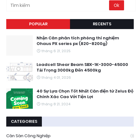
POPULAR
RECENTS
Nhận Cân phân tích phòng thí nghiệm
Ohaus PX series px (820–8200g)
tháng 6 21, 2025
Loadcell Shear Beam SBX-1K-3000-45000
Tải Trọng 3000kg Đến 4500kg
tháng 4 01, 2026
40 Sự Lựa Chọn Tốt Nhất Cân điện tử Zelus Độ
Chính Xác Cao Với Tiện Lợi
tháng 8 21, 2024
CATEGORIES
Cân Sàn Công Nghiệp
(1)