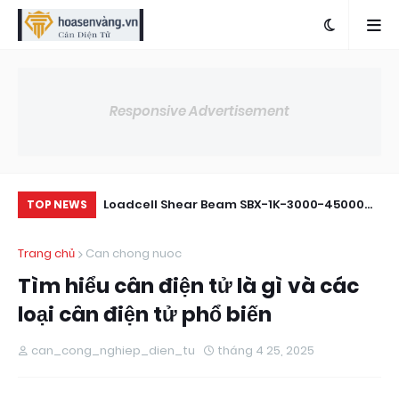
Responsive Advertisement
thí nghiệm
Loadcell Shear Beam SBX-1K-3000-45000
40
TOP NEWS
00g)
Tải Trọng 3000kg Đến 4500kg
Ch
Trang chủ
Can chong nuoc
Tìm hiểu cân điện tử là gì và các
loại cân điện tử phổ biến
can_cong_nghiep_dien_tu
tháng 4 25, 2025