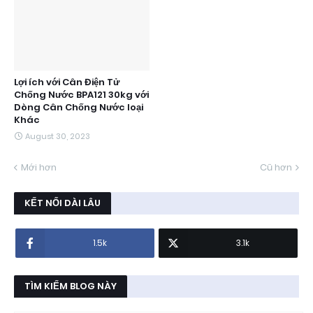
Lợi ích với Cân Điện Tử
Chống Nước BPA121 30kg với
Dòng Cân Chống Nước loại
Khác
August 30, 2023
Mới hơn
Cũ hơn
KẾT NỐI DÀI LÂU
1.5k
3.1k
TÌM KIẾM BLOG NÀY