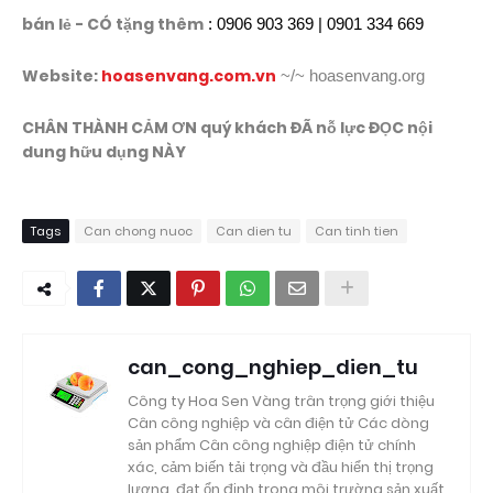
bán lẻ - CÓ tặng thêm
: 0906 903 369 | 0901 334 669
Website:
hoasenvang.com.vn
~/~ hoasenvang.org
CHÂN THÀNH CẢM ƠN quý khách ĐÃ nỗ lực ĐỌC nội
dung hữu dụng NÀY
Tags
Can chong nuoc
Can dien tu
Can tinh tien
can_cong_nghiep_dien_tu
Công ty Hoa Sen Vàng trân trọng giới thiệu
Cân công nghiệp và cân điện tử Các dòng
sản phẩm Cân công nghiệp điện tử chính
xác, cảm biến tải trọng và đầu hiển thị trọng
lượng, đạt ổn định trong môi trường sản xuất