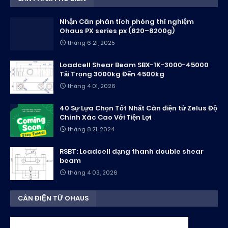
Nhận Cân phân tích phòng thí nghiệm
Ohaus PX series px (820–8200g)
tháng 6 21, 2025
Loadcell Shear Beam SBX-1K-3000-45000
Tải Trọng 3000kg Đến 4500kg
tháng 4 01, 2026
40 Sự Lựa Chọn Tốt Nhất Cân điện tử Zelus Độ
Chính Xác Cao Với Tiện Lợi
tháng 8 21, 2024
RSBT: Loadcell dạng thanh double shear
beam
tháng 4 03, 2026
CÂN ĐIỆN TỬ OHAUS