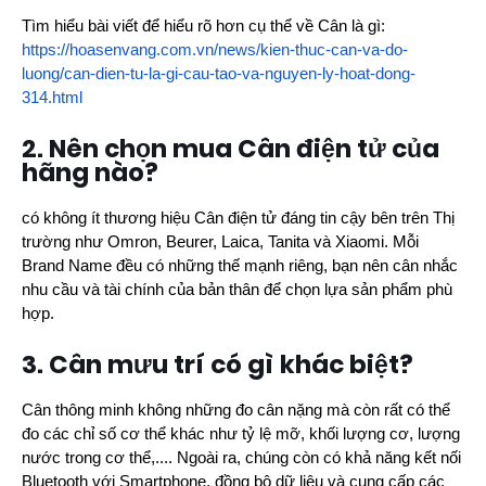
Tìm hiểu bài viết để hiểu rõ hơn cụ thể về Cân là gì:
https://hoasenvang.com.vn/news/kien-thuc-can-va-do-
luong/can-dien-tu-la-gi-cau-tao-va-nguyen-ly-hoat-dong-
314.html
2. Nên chọn mua Cân điện tử của
hãng nào?
có không ít thương hiệu Cân điện tử đáng tin cậy bên trên Thị
trường như Omron, Beurer, Laica, Tanita và Xiaomi. Mỗi
Brand Name đều có những thế mạnh riêng, bạn nên cân nhắc
nhu cầu và tài chính của bản thân để chọn lựa sản phẩm phù
hợp.
3. Cân mưu trí có gì khác biệt?
Cân thông minh không những đo cân nặng mà còn rất có thể
đo các chỉ số cơ thể khác như tỷ lệ mỡ, khối lượng cơ, lượng
nước trong cơ thể,.... Ngoài ra, chúng còn có khả năng kết nối
Bluetooth với Smartphone, đồng bộ dữ liệu và cung cấp các