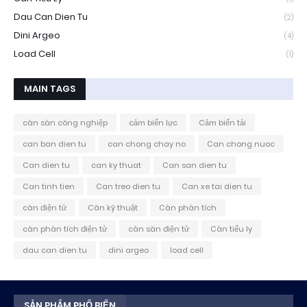
Dau Can Dien Tu
(2)
Dini Argeo
(4)
Load Cell
(1)
MAIN TAGS
cân sàn công nghiệp
cảm biến lực
Cảm biến tải
can ban dien tu
can chong chay no
Can chong nuoc
Can dien tu
can ky thuat
Can san dien tu
Can tinh tien
Can treo dien tu
Can xe tai dien tu
cân điện tử
Cân kỹ thuật
Cân phân tích
cân phân tích điện tử
cân sàn điện tử
Cân tiểu ly
dau can dien tu
dini argeo
load cell
SẢN PHẨM PHỔ BIẾN