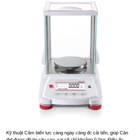
Kỹ thuật Cảm biến lực càng ngày càng đc cải tiến, giúp Cân
đạt được độ tin cậy cao, sai số chỉ khoảng 0.1kg. Điều ấy