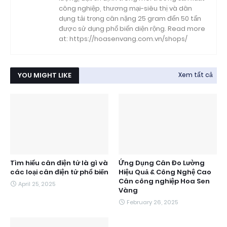
công nghiệp, thương mại-siêu thị và dân
dụng tải trọng cân nặng 25 gram đến 50 tấn
được sử dụng phổ biến diện rộng. Read more
at: https://hoasenvang.com.vn/shops/
YOU MIGHT LIKE
Xem tất cả
Tìm hiểu cân điện tử là gì và
Ứng Dụng Cân Đo Lường
các loại cân điện tử phổ biến
Hiệu Quả & Công Nghệ Cao
Cân công nghiệp Hoa Sen
April 25, 2025
Vàng
February 26, 2025