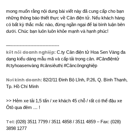
mong muốn rằng nội dung bài viết này đã cung cấp cho bạn
những thông báo thiết thực về Cân điện tử. Nếu khách hàng
có bất kỳ thắc mắc nào, đừng ngần ngại để lại bình luận bên
dưới. Chúc bạn luôn luôn khỏe mạnh và hạnh phúc!
—--------------------------------
kết nối
doanh nghiệp
: C.ty Cân điện tử Hoa Sen Vàng đa
dạng kiểu dáng mẫu mã và cấp tải trọng cân. #Cânđiệntử
#ctyhoasenvàng #cânsiêuthị #Câncôngnghiệp
Nơi kinh doanh
: 82/2/11 Đinh Bộ Lĩnh, P.26, Q. Bình Thạnh,
Tp. Hồ Chí Minh
>> Hẻm xe tải 1,5 tấn / xe khách 45 chỗ / rất có thể đậu xe
Ôtô qua đêm … !
Tel
: (028) 3511 7799 / 3511 4858 / 3511 4859 – Fax: (028)
3898 1277